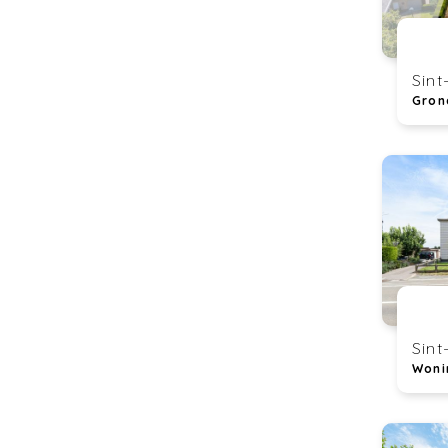
Sint
Gron
Sint
Woni