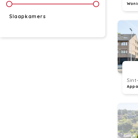
Woni
Slaapkamers
Sint
Appa