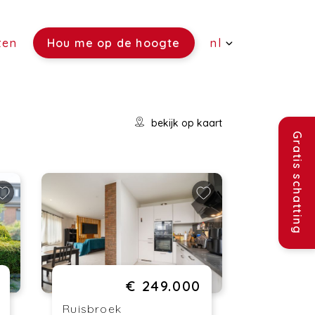
ten
Hou me op de hoogte
nl
(Verkoop)
bekijk op kaart
(Verhuur)
Gratis schatting
(Rentmeesterschap)
(Verzekeringen)
(Vacatures)
€ 249.000
Ruisbroek