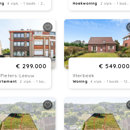
ng
4 slpk. - 1 badk. - 220 m²
Hoekwoning
2 slpk. - 1 badk. - 106 m²
€ 299.000
€ 549.000
-Pieters-Leeuw
Itterbeek
rtement
2 slpk. - 1 badk. - 71 m²
Woning
4 slpk. - 1 badk. - 128 m²