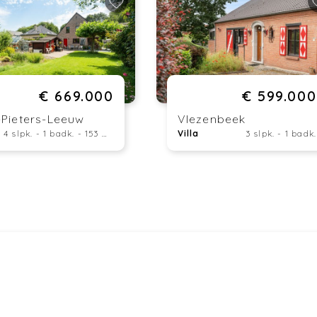
€ 669.000
€ 599.000
-Pieters-Leeuw
Vlezenbeek
4 slpk. - 1 badk. - 153 m²
Villa
3 slpk. - 1 badk.