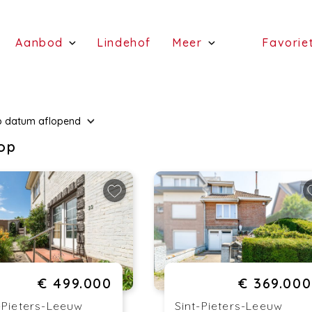
(Schattingen)
(Aanbod)
(Lindehof)
Aanbod
Lindehof
Meer
Favorie
(te koop)
(Diensten)
(te huur)
p
datum
aflopend
op
€ 499.000
€ 369.000
-Pieters-Leeuw
Sint-Pieters-Leeuw