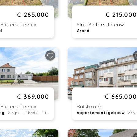
€ 265.000
€ 215.000
-Pieters-Leeuw
Sint-Pieters-Leeuw
d
Grond
€ 369.000
€ 665.000
-Pieters-Leeuw
Ruisbroek
ng
2 slpk. - 1 badk. - 113 m²
Appartementsgebouw
235 m²