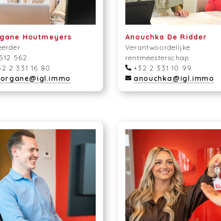
gane Houtmeyers
Anouchka De Ridder
eerder
Verantwoordelijke
 512 562
rentmeesterschap
2 2 331 16 80
+32 2 331 10 99
organe@igl.immo
anouchka@igl.immo