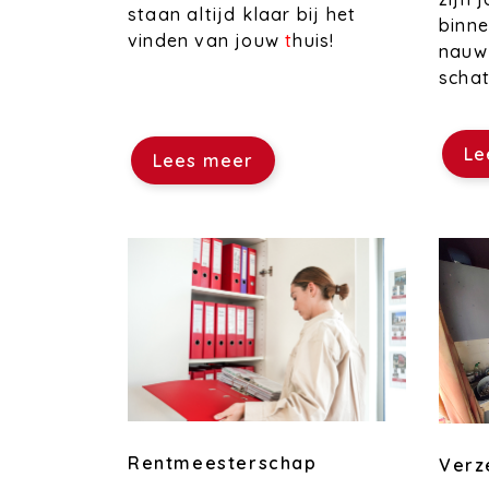
staan altijd klaar bij het
binne
vinden van jouw
t
huis!
nauwk
schat
Le
Lees meer
Rentmeesterschap
Verz