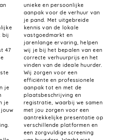
unieke en persoonlijke
van
aanpak voor de verhuur van
je pand. Met uitgebreide
kennis van de lokale
lijke
vastgoedmarkt en
 bij
jarenlange ervaring, helpen
wij je bij het bepalen van een
st 47
correcte verhuurprijs en het
de
vinden van de ideale huurder.
Wij zorgen voor een
ste
efficiënte en professionele
aanpak tot en met de
n je
plaatsbeschrijving en
n
registratie, waarbij we samen
n je
met jou zorgen voor een
 jouw
aantrekkelijke presentatie op
verschillende platformen en
ing.
een zorgvuldige screening
t