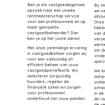
Ben je als vastgoedeigenaar
Bij 
opzoek naar een unieke
we ve
rentmeesterschap service
afslu
voor een professionele en op
Onze
maat gemaakte
hebb
vastgoedbeheerder? Dan
van d
ben je op het juiste adres!
verz
werk
Met onze jarenlange ervaring
om de
in vastgoedbeheer zorgen wij
vinde
voor een vakkundig en
speci
efficiënt beheer van jouw
vastgoedportefeuille. Wij
We bi
selecteren zorgvuldig
aanpa
huurders, regelen de
onder
financiële zaken en zorgen
schad
voor professioneel
in de
onderhoud van jouw panden.
de ri
de ve