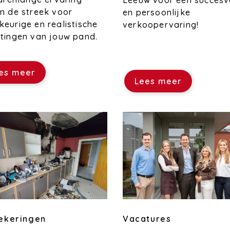
Leeuw voor een succesv
n de streek voor
en persoonlijke
eurige en realistische
verkoopervaring!
tingen van jouw pand.
es meer
Lees meer
Vacatures
ekeringen