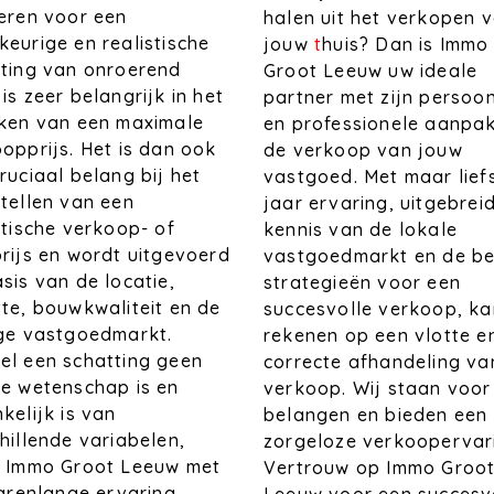
eren voor een
halen uit het verkopen 
eurige en realistische
jouw
t
huis? Dan is Immo
ting van onroerend
Groot Leeuw uw ideale
is zeer belangrijk in het
partner met zijn persoon
iken van een maximale
en professionele aanpak
opprijs. Het is dan ook
de verkoop van jouw
ruciaal belang bij het
vastgoed. Met maar lief
tellen van een
jaar ervaring, uitgebrei
stische verkoop- of
kennis van de lokale
rijs en wordt uitgevoerd
vastgoedmarkt en de be
sis van de locatie,
strategieën voor een
te, bouwkwaliteit en de
succesvolle verkoop, ka
ige vastgoedmarkt.
rekenen op een vlotte e
l een schatting geen
correcte afhandeling va
e wetenschap is en
verkoop. Wij staan voor
kelijk is van
belangen en bieden een
hillende variabelen,
zorgeloze verkoopervar
t Immo Groot Leeuw met
Vertrouw op Immo Groo
jarenlange ervaring