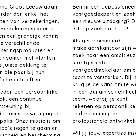
Ben jij een gepassionee
Immo Groot Leeuw gaan
vastgoedexpert en zoek
rder dan enkel het
een nieuwe uitdaging? D
iten van verzekeringen.
IGL op zoek naar jou!
 verzekeringsexperts
en een grondige kennis
Als gerenommeerd
e verschillende
makelaarskantoor zijn w
ekeringsproducten en
zoek naar een ambitieuz
en samen met klanten
klantgerichte
 juiste dekking te
vastgoedmakelaar om o
n die past bij hun
team te versterken. Bij 
fieke behoeften.
krijg je de kans om te 
in een dynamisch en hec
eden een persoonlijke
team, waarbij je kunt
k, een continue
rekenen op persoonlijke
steuning bij
ondersteuning en
eclaims en wijzigingen
professionele ontwikkeli
 polis. Onze missie is om
sico’s tegen te gaan en
Wil jij jouw expertise in
iligheid en bescherming