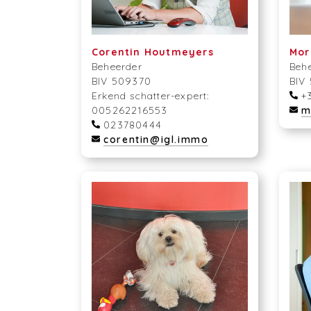
Corentin Houtmeyers
Mor
Beheerder
Beh
BIV 509370
BIV
Erkend schatter-expert:
+3
005262216553
m
023780444
corentin@igl.immo