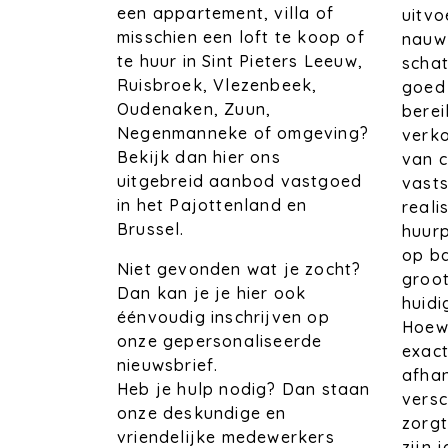
een appartement, villa of
uitvo
misschien een loft te koop of
nauwk
te huur in Sint Pieters Leeuw,
schat
Ruisbroek, Vlezenbeek,
goed 
Oudenaken, Zuun,
bere
Negenmanneke of omgeving?
verko
Bekijk dan hier ons
van c
uitgebreid aanbod vastgoed
vasts
in het Pajottenland en
reali
Brussel.
huurp
op ba
Niet gevonden wat je zocht?
groot
Dan kan je je hier ook
huid
éénvoudig inschrijven op
Hoewe
onze gepersonaliseerde
exact
nieuwsbrief.
afhan
Heb je hulp nodig? Dan staan
versc
onze deskundige en
zorg
vriendelijke medewerkers
zijn 