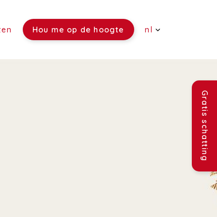
ten
Hou me op de hoogte
nl
(Verkoop)
(Verhuur)
Gratis schatting
(Rentmeesterschap)
(Verzekeringen)
(Vacatures)