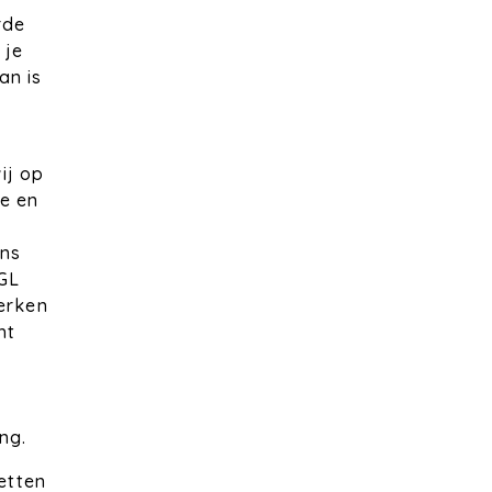
rde
 je
an is
ij op
e en
ns
IGL
werken
ht
ng.
zetten