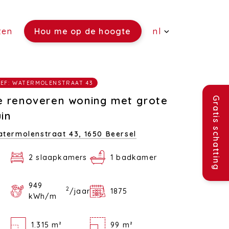
ten
Hou me op de hoogte
nl
(Verkoop)
EF: WATERMOLENSTRAAT 43
(Verhuur)
e renoveren woning met grote
Gratis schatting
(Rentmeesterschap)
uin
termolenstraat 43,
1650 Beersel
(Verzekeringen)
2 slaapkamers
1 badkamer
(Vacatures)
949
2
/jaar
1875
kWh/m
1.315 m²
99 m²