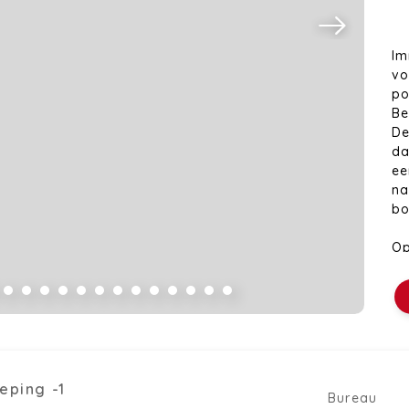
Im
vo
po
Be
De
da
ee
na
bo
Op
va
ee
ee
sl
ke
ho
op
eping -1
Bureau
id