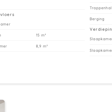
to
Trappenhal
aa
He
kvloers
de
Berging
mo
kamer
Verdiepin
wo
en
n
15 m²
Slaapkame
De
mo
mer
8,9 m²
ve
Slaapkame
21
Ko
wi
ka
tr
co
va
sc
in