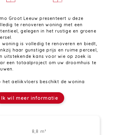
mo Groot Leeuw presenteert u deze
lledig te renoveren woning met een
tentieel, gelegen in het rustige en groene
ersel.
 woning is volledig te renoveren en biedt,
nkzij haar gunstige prijs en ruime perceel,
n uitstekende kans voor wie op zoek is
ar een totaalproject om uw droomhuis te
uwen.
 het gelijkvloers beschikt de woning
ndaag over een woonkamer, een keuken,
n bureauruimte en een badkamer. De
Ik wil meer informatie
rste verdieping omvat twee ruime
aapkamers. Daarnaast is er ook een kleine
lder aanwezig. Aansluitend aan het
ofdgebouw bevindt zich een aanvullende
bergruimte/stal met zolderverdieping,
8,8 m²
eaal als atelier, extra opslag of