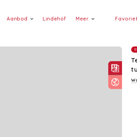
(Schattingen)
(Aanbod)
(Lindehof)
Aanbod
Lindehof
Meer
Favorie
(te koop)
(Diensten)
(te huur)
R
T
t
Wa