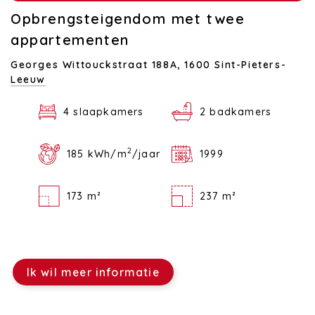
Opbrengsteigendom met twee
appartementen
Georges Wittouckstraat 188A,
1600 Sint-Pieters-
Leeuw
4 slaapkamers
2 badkamers
2
185 kWh/m
/jaar
1999
173 m²
237 m²
Ik wil meer informatie