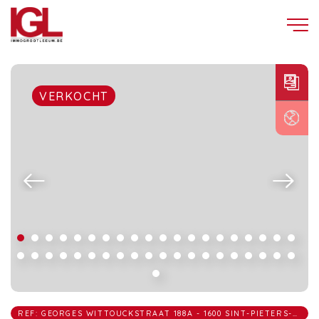
VERKOCHT
REF: GEORGES WITTOUCKSTRAAT 188A - 1600 SINT-PIETERS-LEEUW