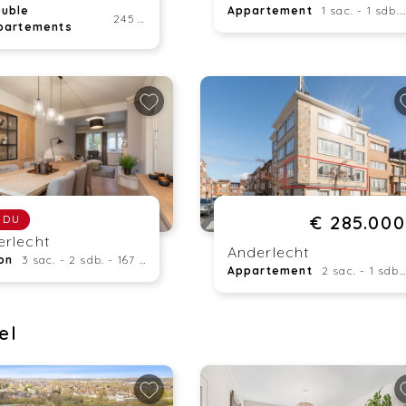
uble
Appartement
1 sac. - 1 sdb. - 61 m²
245 m²
partements
€ 285.000
NDU
erlecht
Anderlecht
on
3 sac. - 2 sdb. - 167 m²
Appartement
2 sac. - 1 sdb. - 67 m²
el