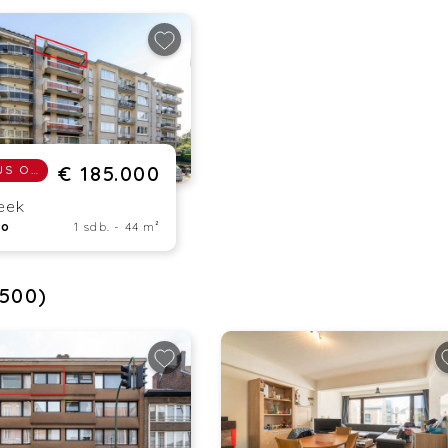
€ 185.000
SOUS OPTION
eek
io
1 sdb. - 44 m²
1500)