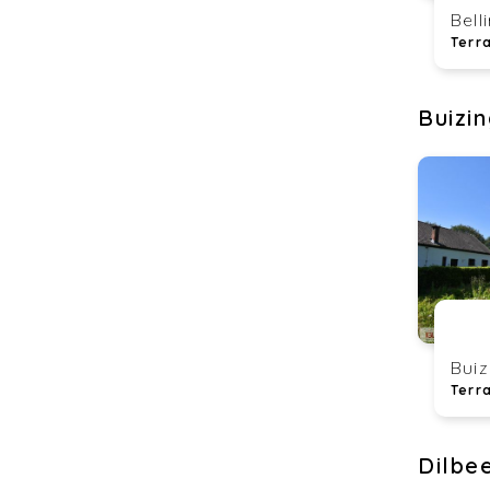
Bell
Terra
Buizi
Buiz
Terr
Dilbe