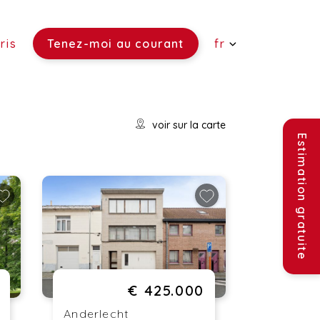
ris
Tenez-moi au courant
fr
 vendre)
voir sur la carte
re)
ouer)
Estimation gratuite
€ 425.000
Anderlecht