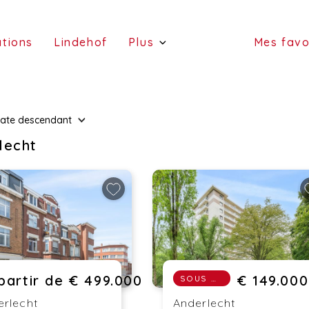
(estimations)
(Lindehof)
ations
Lindehof
Plus
Mes favo
(portefeuille)
(a
(services)
ate
descendant
(vend
(a l
lecht
partir de € 499.000
€ 149.000
SOUS OPTION
erlecht
Anderlecht