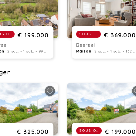
€ 199.000
€ 369.000
SOUS OPTION
SOUS OPTION
sel
Beersel
on
2 sac. - 1 sdb. - 99 m²
Maison
2 sac. - 1 sdb. - 132 m²
ngen
€ 325.000
€ 199.000
SOUS OPTION