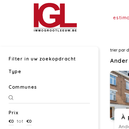
estim
trier par
d
Filter in uw zoekopdracht
Ander
Type
Communes
Prix
À 
tot
€
0
€
0
And