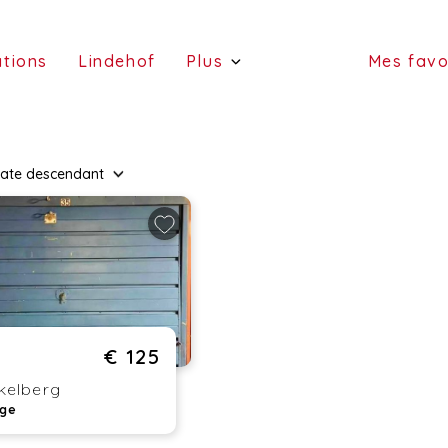
(estimations)
(Lindehof)
ations
Lindehof
Plus
Mes favo
(portefeuille)
(a
(services)
ate
descendant
(vend
(a l
€ 125
kelberg
ge