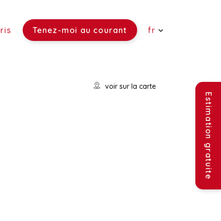
ris
Tenez-moi au courant
fr
 vendre)
voir sur la carte
re)
ouer)
Estimation gratuite