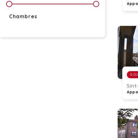
Appa
Chambres
SO
Sint
Appa