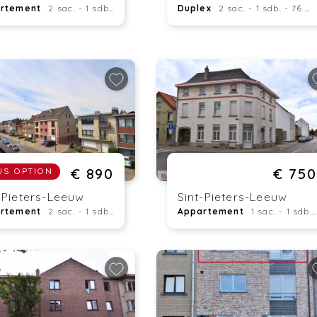
rtement
2 sac. - 1 sdb. - 72 m²
Duplex
2 sac. - 1 sdb. - 76 m²
€ 890
€ 750
US OPTION
-Pieters-Leeuw
Sint-Pieters-Leeuw
rtement
2 sac. - 1 sdb. - 67 m²
Appartement
1 sac. - 1 sdb. - 83 m²