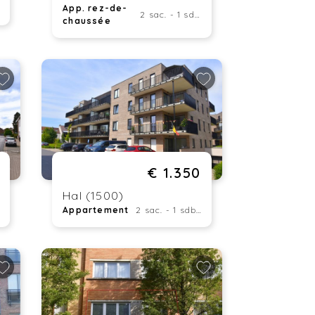
App. rez-de-
2 sac. - 1 sdb. - 63 m²
chaussée
€ 1.350
Hal (1500)
Appartement
2 sac. - 1 sdb. - 85 m²