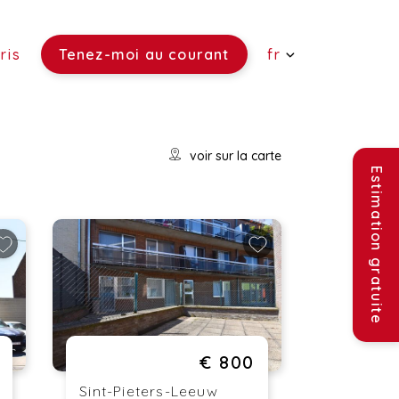
ris
Tenez-moi au courant
fr
 vendre)
voir sur la carte
re)
ouer)
Estimation gratuite
€ 800
Sint-Pieters-Leeuw