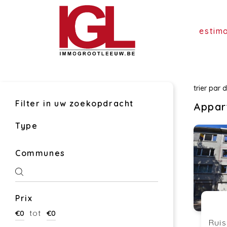
estim
trier par
d
Filter in uw zoekopdracht
Appar
Type
Communes
Prix
tot
€
0
€
0
Rui