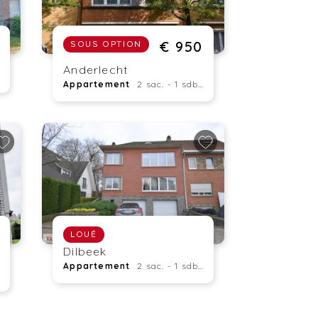
€ 950
SOUS OPTION
Anderlecht
Appartement
2 sac. - 1 sdb. - 75 m²
LOUÉ
Dilbeek
Appartement
2 sac. - 1 sdb. - 89 m²