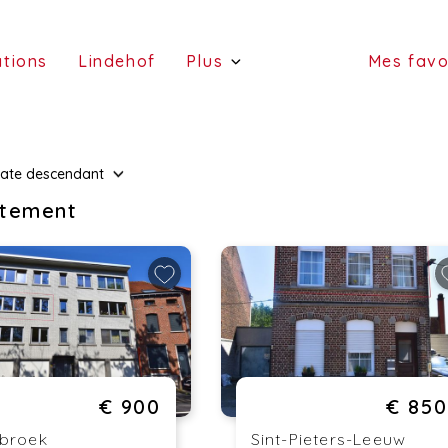
(estimations)
(Lindehof)
ations
Lindehof
Plus
Mes favo
(portefeuille)
(a
(services)
ate
descendant
(vend
(a l
tement
€ 900
€ 850
sbroek
Sint-Pieters-Leeuw