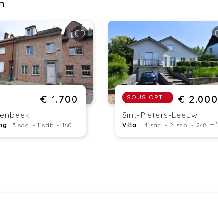
n
€ 1.700
€ 2.000
SOUS OPTION
zenbeek
Sint-Pieters-Leeuw
ng
3 sac. - 1 sdb. - 160 m²
Villa
4 sac. - 2 sdb. - 248 m²