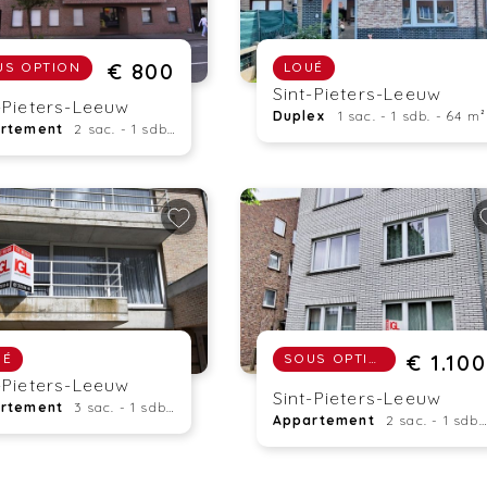
€ 800
US OPTION
LOUÉ
Sint-Pieters-Leeuw
-Pieters-Leeuw
Duplex
1 sac. - 1 sdb. - 64 m²
rtement
2 sac. - 1 sdb. - 61 m²
€ 1.100
UÉ
SOUS OPTION
-Pieters-Leeuw
Sint-Pieters-Leeuw
rtement
3 sac. - 1 sdb. - 86 m²
Appartement
2 sac. - 1 sdb. - 75 m²