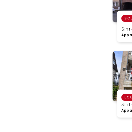
SO
Sint
Appa
LO
Sint
Appa