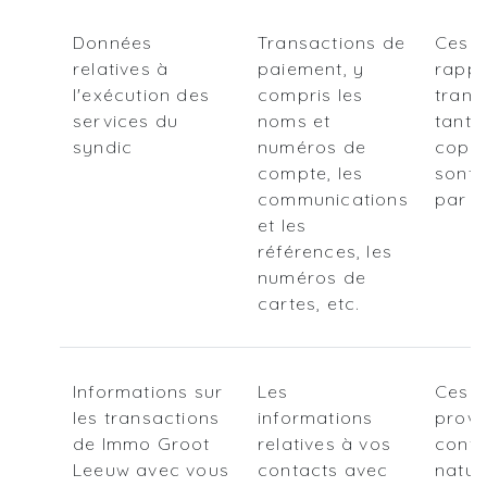
Données
Transactions de
Ces d
relatives à
paiement, y
rappo
l'exécution des
compris les
trans
services du
noms et
tant 
syndic
numéros de
copro
compte, les
sont
communications
par l
et les
références, les
numéros de
cartes, etc.
Informations sur
Les
Ces i
les transactions
informations
provi
de Immo Groot
relatives à vos
conta
Leeuw avec vous
contacts avec
natur