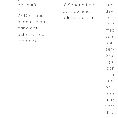
bailleur)
téléphone fixe
infor
ou mobile et
deven
2/ Données
adresse e-mail.
concl
d'identité du
missi
candidat
média
acheteur ou
vous 
locataire
pour u
servi
Groot
ligne
ident
utilis
infor
peuve
obten
autres
votre
d'iden