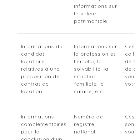
informations sur
la valeur
patrimoniale
Informations du
Informations sur
Ces d
candidat
la profession et
colle
locataire
l'emploi, la
de fo
relatives à une
solvabilité, la
de co
proposition de
situation
vous 
contrat de
familiale, le
votre
location
salaire, etc.
Informations
Numéro de
Ces i
complémentaires
registre
sont 
pour la
national
vous
conclusion d'un