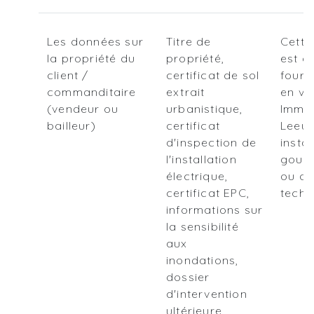
Les données sur
Titre de
Cette
la propriété du
propriété,
est 
client /
certificat de sol
fourn
commanditaire
extrait
en vo
(vendeur ou
urbanistique,
Immo
bailleur)
certificat
Leeu
d'inspection de
insta
l'installation
gouv
électrique,
ou de
certificat EPC,
techn
informations sur
la sensibilité
aux
inondations,
dossier
d'intervention
ultérieure,