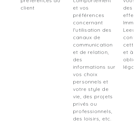
préférences du
comportement
vous 
client
et vos
des a
préférences
effec
concernant
Immo
l'utilisation des
Leeu
canaux de
conf
communication
cette
et de relation,
et à 
des
oblig
informations sur
légal
vos choix
personnels et
votre style de
vie, des projets
privés ou
professionnels,
des loisirs, etc.