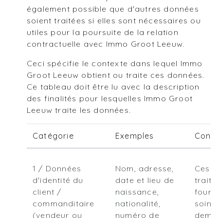
également possible que d'autres données
soient traitées si elles sont nécessaires ou
utiles pour la poursuite de la relation
contractuelle avec Immo Groot Leeuw.
Ceci spécifie le contexte dans lequel Immo
Groot Leeuw obtient ou traite ces données.
Ce tableau doit être lu avec la description
des finalités pour lesquelles Immo Groot
Leeuw traite les données.
Catégorie
Exemples
Cont
1 / Données
Nom, adresse,
Ces d
d'identité du
date et lieu de
traité
client /
naissance,
fourn
commanditaire
nationalité,
soins
(vendeur ou
numéro de
dema