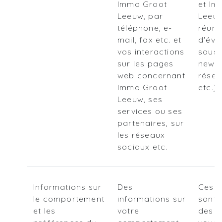
Immo Groot
et Im
Leeuw, par
Leeuw
téléphone, e-
réuni
mail, fax etc. et
d'évé
vos interactions
sousc
sur les pages
newsl
web concernant
résea
Immo Groot
etc.)
Leeuw, ses
services ou ses
partenaires, sur
les réseaux
sociaux etc.
Informations sur
Des
Ces i
le comportement
informations sur
sont l
et les
votre
des c