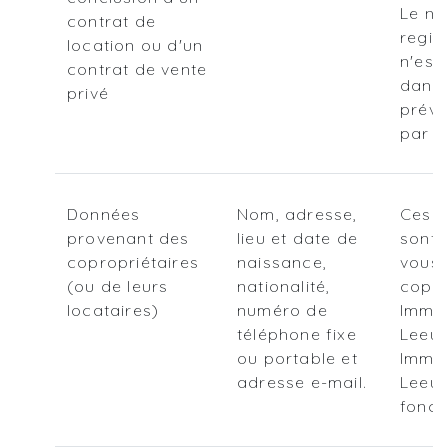
Le n
contrat de
regis
location ou d'un
n'est 
contrat de vente
dans 
privé
prévu
par la
Données
Nom, adresse,
Ces i
provenant des
lieu et date de
sont 
copropriétaires
naissance,
vous 
(ou de leurs
nationalité,
copro
locataires)
numéro de
Immo
téléphone fixe
Leeuw
ou portable et
Immo
adresse e-mail.
Leeuw
fonct