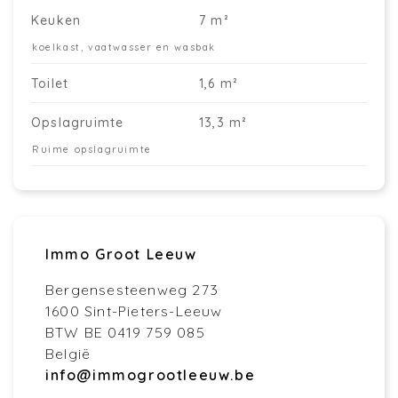
Keuken
7 m²
koelkast, vaatwasser en wasbak
Toilet
1,6 m²
Opslagruimte
13,3 m²
Ruime opslagruimte
Immo Groot Leeuw
Bergensesteenweg 273
1600 Sint-Pieters-Leeuw
BTW BE 0419 759 085
België
info@immogrootleeuw.be