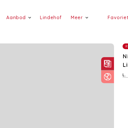
(Schattingen)
(Aanbod)
(Lindehof)
Aanbod
Lindehof
Meer
Favorie
(te koop)
(Diensten)
(te huur)
R
N
L
L.