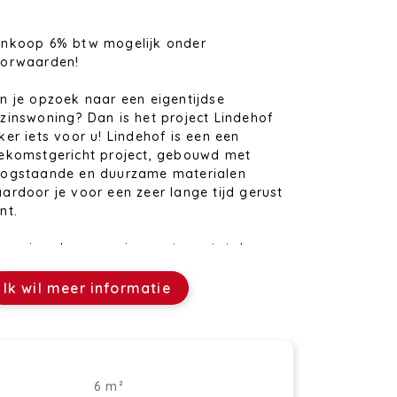
nkoop 6% btw mogelijk onder
orwaarden!
n je opzoek naar een eigentijdse
zinswoning? Dan is het project Lindehof
ker iets voor u! Lindehof is een een
ekomstgericht project, gebouwd met
ogstaande en duurzame materialen
ardoor je voor een zeer lange tijd gerust
nt.
ze nieuwbouwwoning met een totale
woonbare oppervlakte van 163m² en is
orzien van 3 slaapkamers, met
Ik wil meer informatie
gelijkheid tot uitbreiding naar 5
aapkamers. Met zijn ruim terras van 18m²
 perceel oppervlakte van 260m², is deze
ning perfect voor wie op zoek is naar een
mfortabele en zorgeloze woonst.
6 m²