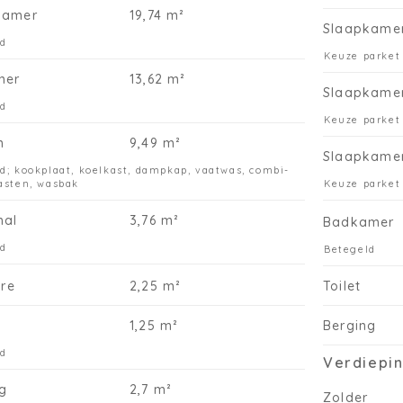
kamer
19,74 m²
Bi
Slaapkame
af
ld
ke
Keuze parket
Al
mer
13,62 m²
Slaapkame
we
ld
Do
Keuze parket
vl
n
9,49 m²
vo
Slaapkame
aa
d; kookplaat, koelkast, dampkap, vaatwas, combi-
asten, wasbak
Keuze parket
en
zi
hal
3,76 m²
Badkamer
ve
do
ld
Betegeld
én
Do
ire
2,25 m²
Toilet
of
ve
1,25 m²
Berging
vo
ld
du
Verdiepin
g
2,7 m²
Li
Zolder