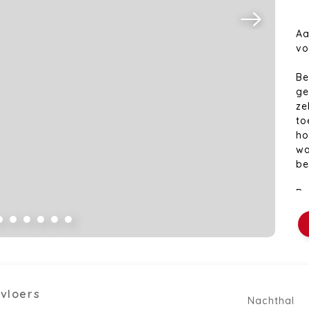
Aa
vo
Be
ge
ze
to
ho
wa
be
De
be
vo
mo
sl
en
wo
kvloers
co
Nachthal