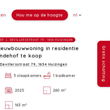
ten
Hou me op de hoogte
nl
(Verkoop)
EF: L. DEVILLERSSTRAAT 79 - 1654 HUIZINGEN
(Verhuur)
ieuwbouwwoning in residentie
Gratis schatting
(Rentmeesterschap)
indehof te koop
 Devillersstraat 79,
1654 Huizingen
(Verzekeringen)
3 slaapkamers
1 badkamer
(Vacatures)
2025
260 m²
163 m²