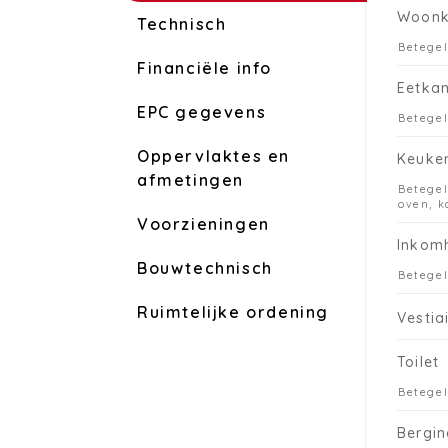
Woon
Technisch
Betege
Financiële info
Eetka
EPC gegevens
Betege
Oppervlaktes en
Keuke
afmetingen
Betegel
oven, k
Voorzieningen
Inkom
Bouwtechnisch
Betege
Ruimtelijke ordening
Vestia
Toilet
Betege
Bergin