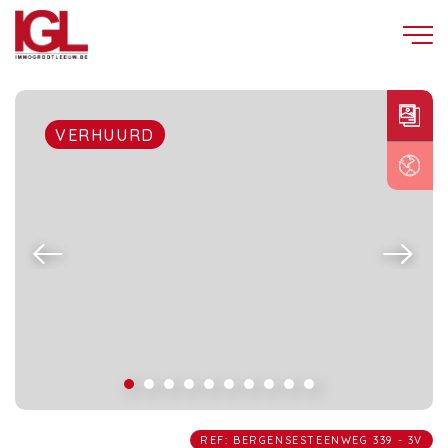
VERHUURD
REF: BERGENSESTEENWEG 339 - 3V