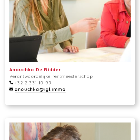
Anouchka De Ridder
Verantwoordelijke rentmeesterschap
+32 2 331 10 99
anouchka@igl.immo