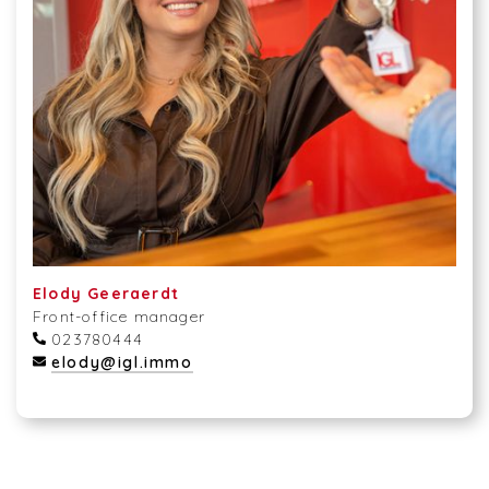
Elody Geeraerdt
Front-office manager
023780444
elody@igl.immo