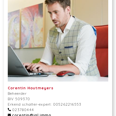
Corentin Houtmeyers
Beheerder
BIV 509370
Erkend schatter-expert: 005262216553
023780444
corentin@igl.immo