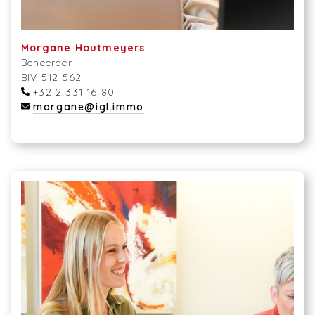
Morgane Houtmeyers
Beheerder
BIV 512 562
+32 2 331 16 80
morgane@igl.immo