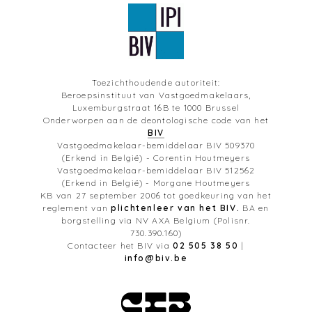
Toezichthoudende autoriteit:
Beroepsinstituut van Vastgoedmakelaars,
Luxemburgstraat 16B te 1000 Brussel
Onderworpen aan de deontologische code van het
BIV
Vastgoedmakelaar-bemiddelaar BIV 509370
(Erkend in België) - Corentin Houtmeyers
Vastgoedmakelaar-bemiddelaar BIV 512562
(Erkend in België) - Morgane Houtmeyers
KB van 27 september 2006 tot goedkeuring van het
reglement van
plichtenleer van het BIV.
BA en
borgstelling via NV AXA Belgium (Polisnr.
730.390.160)
Contacteer het BIV via
02 505 38 50
|
info@biv.be