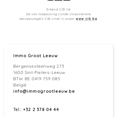
Erkend CIB lid
De van toepassing zijnde corporatieve
beroepsregels CIB vindt U onder
www.cib.be
Immo Groot Leeuw
Bergensesteenweg 273
1600 Sint-Pieters-Leeuw
BTW BE 0419 759 085
België
info@immogrootleeuw.be
Tel.:
+32 2 378 04 44