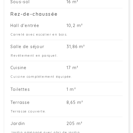
Sous-sol
16 m²
Rez-de-chaussée
Hall d'entrée
10,2 m²
Carrelé avec escalier en bois.
Salle de séjour
31,86 m²
Revêtement en parquet.
Cuisine
17 m²
Cuisine complètement équipée.
Toilettes
1 m²
Terrasse
8,65 m²
Terrasse couverte.
Jardin
205 m²
Jardin aménagé avec abri de jardin.