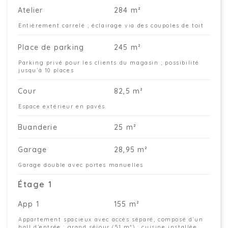
Atelier
284 m²
Entièrement carrelé ; éclairage via des coupoles de toit
Place de parking
245 m²
Parking privé pour les clients du magasin ; possibilité
jusqu’à 10 places
Cour
82,5 m²
Espace extérieur en pavés
Buanderie
25 m²
Garage
28,95 m²
Garage double avec portes manuelles
Étage 1
App 1
155 m²
Appartement spacieux avec accès séparé, composé d’un
hall d’entrée ; grand séjour (51 m²) ; cuisine installée