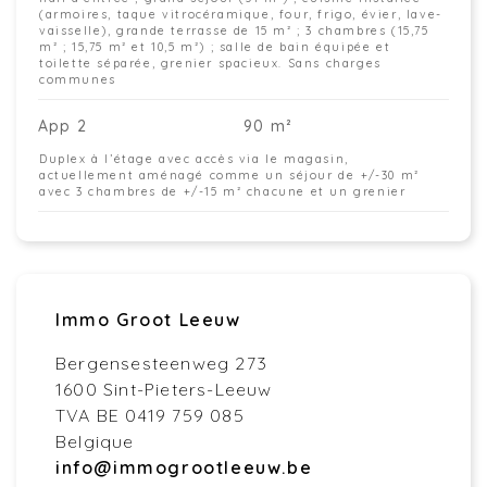
(armoires, taque vitrocéramique, four, frigo, évier, lave-
vaisselle), grande terrasse de 15 m² ; 3 chambres (15,75
m² ; 15,75 m² et 10,5 m²) ; salle de bain équipée et
toilette séparée, grenier spacieux. Sans charges
communes
App 2
90 m²
Duplex à l’étage avec accès via le magasin,
actuellement aménagé comme un séjour de +/-30 m²
avec 3 chambres de +/-15 m² chacune et un grenier
Immo Groot Leeuw
Bergensesteenweg 273
1600 Sint-Pieters-Leeuw
TVA BE 0419 759 085
Belgique
info@immogrootleeuw.be