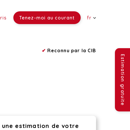
ris
Tenez-moi au courant
fr
 vendre)
✔
Reconnu par la CIB
re)
ouer)
Estimation gratuite
une estimation de votre