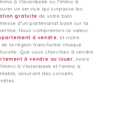
immo à Vlezenbeek ou l'immo à
ssurer un service qui surpasse les
ation gratuite
de votre bien
omesse d'un partenariat basé sur la
pertise. Nous comprenons la valeur
ppartement à vendre
, et notre
 de la région transforme chaque
éussite. Que vous cherchiez à vendre
rtement à vendre ou louer
, notre
'immo à Vlezenbeek et l'immo à
nlable, assurant des conseils
nnêtes.