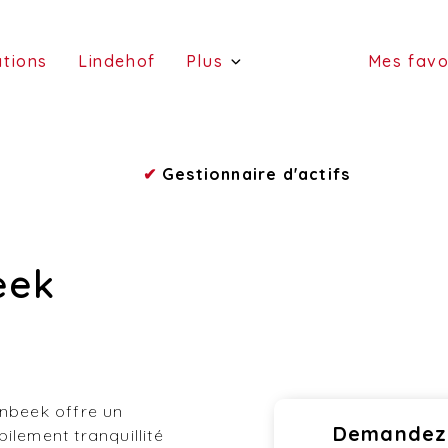
(estimations)
(Lindehof)
ations
Lindehof
Plus
Mes favo
(portefeuille)
(a
(services)
✔
Gestionnaire d'actifs
(vend
(a l
eek
enbeek offre un
Demandez 
ilement tranquillité