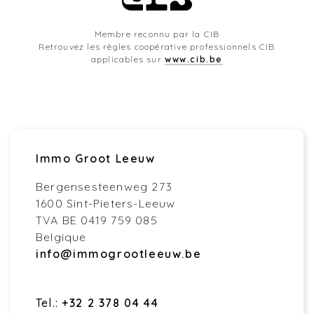
Membre reconnu par la CIB
Retrouvez les règles coopérative professionnels CIB
applicables sur
www.cib.be
Immo Groot Leeuw
Bergensesteenweg 273
1600 Sint-Pieters-Leeuw
TVA BE 0419 759 085
Belgique
info@immogrootleeuw.be
Tel.:
+32 2 378 04 44