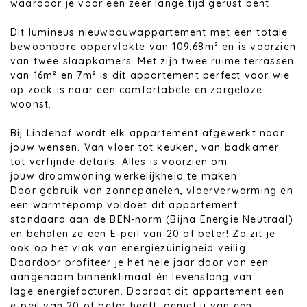
waardoor je voor een zeer lange tijd gerust bent.
Dit lumineus nieuwbouwappartement met een totale
bewoonbare oppervlakte van 109,68m² en is voorzien
van twee slaapkamers. Met zijn twee ruime terrassen
van 16m² en 7m² is dit appartement perfect voor wie
op zoek is naar een comfortabele en zorgeloze
woonst.
Bij Lindehof wordt elk appartement afgewerkt naar
jouw wensen. Van vloer tot keuken, van badkamer
tot verfijnde details. Alles is voorzien om
jouw droomwoning werkelijkheid te maken.
Door gebruik van zonnepanelen, vloerverwarming en
een warmtepomp voldoet dit appartement
standaard aan de BEN-norm (Bijna Energie Neutraal)
en behalen ze een E-peil van 20 of beter! Zo zit je
ook op het vlak van energiezuinigheid veilig.
Daardoor profiteer je het hele jaar door van een
aangenaam binnenklimaat én levenslang van
lage energiefacturen. Doordat dit appartement een
e-peil van 20 of beter heeft, geniet u van een