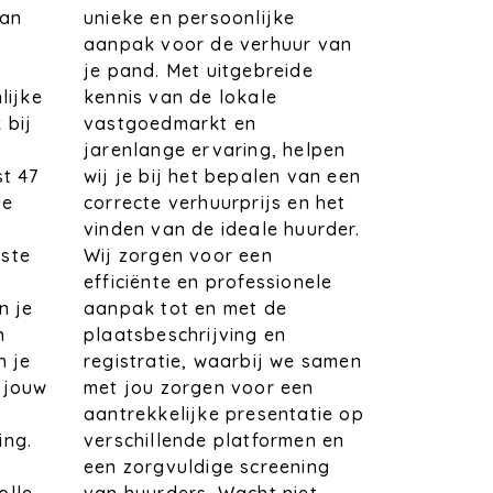
unieke en persoonlijke
van
aanpak voor de verhuur van
je pand. Met uitgebreide
kennis van de lokale
lijke
vastgoedmarkt en
 bij
jarenlange ervaring, helpen
wij je bij het bepalen van een
st 47
correcte verhuurprijs en het
de
vinden van de ideale huurder.
Wij zorgen voor een
ste
efficiënte en professionele
aanpak tot en met de
n je
plaatsbeschrijving en
n
registratie, waarbij we samen
n je
met jou zorgen voor een
 jouw
aantrekkelijke presentatie op
verschillende platformen en
ing.
een zorgvuldige screening
t