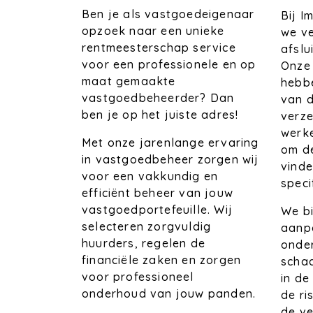
Ben je als vastgoedeigenaar
Bij 
opzoek naar een unieke
we ve
rentmeesterschap service
afslu
voor een professionele en op
Onze
maat gemaakte
hebb
vastgoedbeheerder? Dan
van d
ben je op het juiste adres!
verz
werk
Met onze jarenlange ervaring
om de
in vastgoedbeheer zorgen wij
vinde
voor een vakkundig en
speci
efficiënt beheer van jouw
vastgoedportefeuille. Wij
We bi
selecteren zorgvuldig
aanpa
huurders, regelen de
onder
financiële zaken en zorgen
schad
voor professioneel
in de
onderhoud van jouw panden.
de ri
de ve