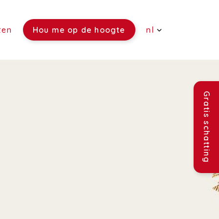
ten
Hou me op de hoogte
nl
(Verkoop)
(Verhuur)
Gratis schatting
(Rentmeesterschap)
(Verzekeringen)
(Vacatures)