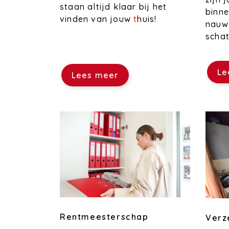
staan altijd klaar bij het
binne
vinden van jouw
t
huis!
nauwk
schat
Le
Lees meer
Rentmeesterschap
Verz