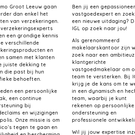
Ben jij een gepassionee
Immo Groot Leeuw gaan
vastgoedexpert en zoek
rder dan enkel het
een nieuwe uitdaging? D
iten van verzekeringen.
IGL op zoek naar jou!
 verzekeringsexperts
en een grondige kennis
Als gerenommeerd
e verschillende
makelaarskantoor zijn w
ekeringsproducten en
zoek naar een ambitieuz
en samen met klanten
klantgerichte
 juiste dekking te
vastgoedmakelaar om o
n die past bij hun
team te versterken. Bij 
fieke behoeften.
krijg je de kans om te 
in een dynamisch en hec
eden een persoonlijke
team, waarbij je kunt
k, een continue
rekenen op persoonlijke
steuning bij
ondersteuning en
eclaims en wijzigingen
professionele ontwikkeli
 polis. Onze missie is om
sico’s tegen te gaan en
Wil jij jouw expertise in
iligheid en bescherming