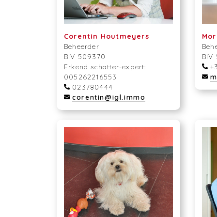
Corentin Houtmeyers
Mor
Beheerder
Beh
BIV 509370
BIV
Erkend schatter-expert:
+3
005262216553
m
023780444
corentin@igl.immo