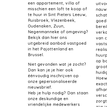
een appartement, villa of
uitvo
misschien een loft te koop of
nauwk
te huur in Sint Pieters Leeuw,
schat
Ruisbroek, Vlezenbeek,
goed 
Oudenaken, Zuun,
bere
Negenmanneke of omgeving?
verko
Bekijk dan hier ons
van c
uitgebreid aanbod vastgoed
vasts
in het Pajottenland en
reali
Brussel.
huurp
op ba
Niet gevonden wat je zocht?
groot
Dan kan je je hier ook
huid
éénvoudig inschrijven op
Hoewe
onze gepersonaliseerde
exact
nieuwsbrief.
afhan
Heb je hulp nodig? Dan staan
versc
onze deskundige en
zorg
vriendelijke medewerkers
zijn 