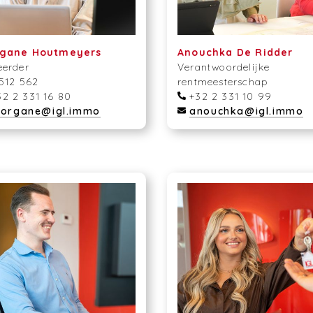
gane Houtmeyers
Anouchka De Ridder
eerder
Verantwoordelijke
 512 562
rentmeesterschap
2 2 331 16 80
+32 2 331 10 99
organe@igl.immo
anouchka@igl.immo