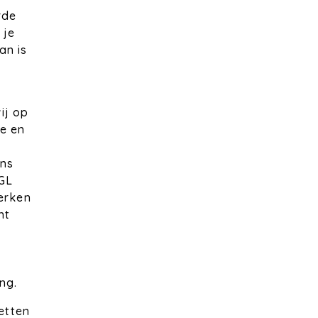
rde
 je
an is
ij op
e en
ns
IGL
werken
ht
ng.
zetten