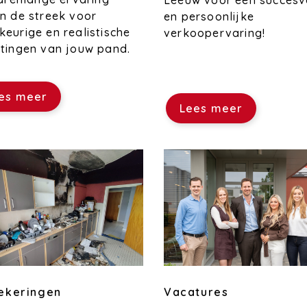
Leeuw voor een succesv
n de streek voor
en persoonlijke
eurige en realistische
verkoopervaring!
tingen van jouw pand.
es meer
Lees meer
Vacatures
ekeringen