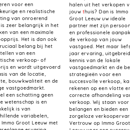
eren voor een
halen uit het verkopen 
eurige en realistische
jouw
t
huis? Dan is Immo
ting van onroerend
Groot Leeuw uw ideale
is zeer belangrijk in het
partner met zijn persoon
iken van een maximale
en professionele aanpak
opprijs. Het is dan ook
de verkoop van jouw
ruciaal belang bij het
vastgoed. Met maar lief
tellen van een
jaar ervaring, uitgebrei
stische verkoop- of
kennis van de lokale
rijs en wordt uitgevoerd
vastgoedmarkt en de be
sis van de locatie,
strategieën voor een
te, bouwkwaliteit en de
succesvolle verkoop, ka
ige vastgoedmarkt.
rekenen op een vlotte e
l een schatting geen
correcte afhandeling va
e wetenschap is en
verkoop. Wij staan voor
kelijk is van
belangen en bieden een
hillende variabelen,
zorgeloze verkoopervar
t Immo Groot Leeuw met
Vertrouw op Immo Groo
jarenlange ervaring