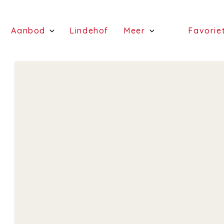
(Schattingen)
(Aanbod)
(Lindehof)
Aanbod
Lindehof
Meer
Favorie
(te koop)
(Diensten)
(te huur)