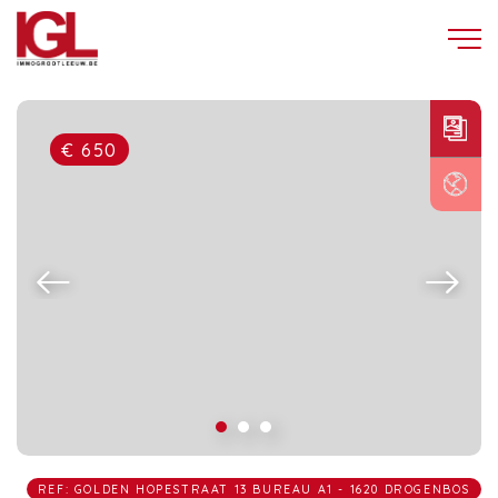
€ 650
REF: GOLDEN HOPESTRAAT 13 BUREAU A1 - 1620 DROGENBOS