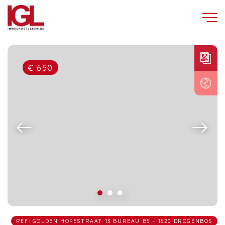
€ 650
REF: GOLDEN HOPESTRAAT 13 BUREAU B5 - 1620 DROGENBOS