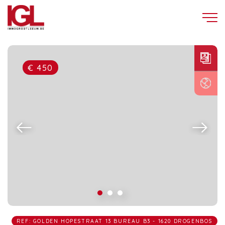
€ 450
REF: GOLDEN HOPESTRAAT 13 BUREAU B3 - 1620 DROGENBOS