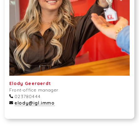
Elody Geeraerdt
Front-office manager
023780444
elody@igl.immo