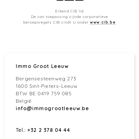
Erkend CIB lid
De van toepassing zijnde corporatieve
beroepsregels CIB vindt U onder
www.cib.be
Immo Groot Leeuw
Bergensesteenweg 273
1600 Sint-Pieters-Leeuw
BTW BE 0419 759 085
België
info@immogrootleeuw.be
Tel.:
+32 2 378 04 44