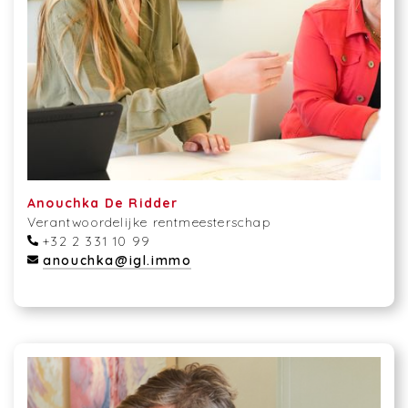
Anouchka De Ridder
Verantwoordelijke rentmeesterschap
+32 2 331 10 99
anouchka@igl.immo