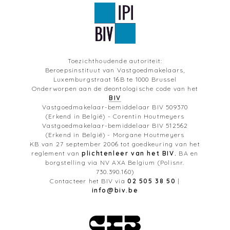
Toezichthoudende autoriteit:
Beroepsinstituut van Vastgoedmakelaars,
Luxemburgstraat 16B te 1000 Brussel
Onderworpen aan de deontologische code van het
BIV
Vastgoedmakelaar-bemiddelaar BIV 509370
(Erkend in België) - Corentin Houtmeyers
Vastgoedmakelaar-bemiddelaar BIV 512562
(Erkend in België) - Morgane Houtmeyers
KB van 27 september 2006 tot goedkeuring van het
reglement van
plichtenleer van het BIV.
BA en
borgstelling via NV AXA Belgium (Polisnr.
730.390.160)
Contacteer het BIV via
02 505 38 50
|
info@biv.be