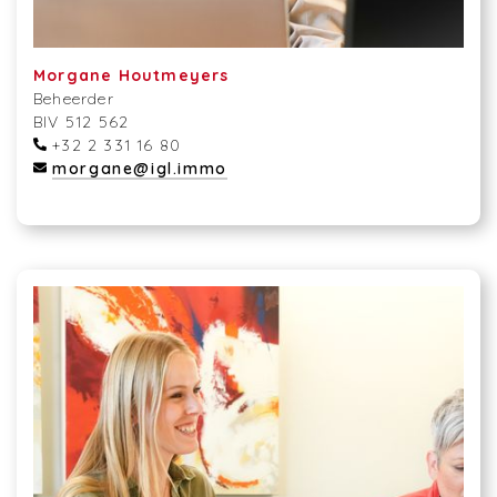
Morgane Houtmeyers
Beheerder
BIV 512 562
+32 2 331 16 80
morgane@igl.immo