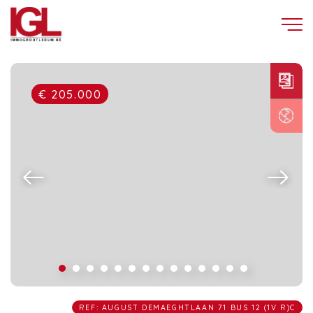
€ 205.000
REF: AUGUST DEMAEGHTLAAN 71 BUS 12 (1V R)C