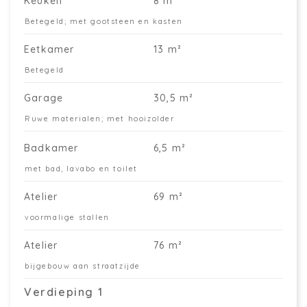
Keuken
8 m²
Betegeld; met gootsteen en kasten
Eetkamer
13 m²
Betegeld
Garage
30,5 m²
Ruwe materialen; met hooizolder
Badkamer
6,5 m²
met bad, lavabo en toilet
Atelier
69 m²
voormalige stallen
Atelier
76 m²
bijgebouw aan straatzijde
Verdieping 1