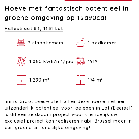
Hoeve met fantastisch potentieel in
groene omgeving op 12a90ca!
Hellestraat 53,
1651 Lot
2 slaapkamers
1 badkamer
2
1.080 kWh/m
/jaar
1919
1.290 m²
174 m²
Immo Groot Leeuw stelt u fier deze hoeve met een
uitzonderlijk potentieel voor, gelegen in Lot (Beersel)
is dit een zeldzaam project waar u eindelijk uw
exclusief project kan realiseren nabij Brussel maar in
een groene en landelijke omgeving!