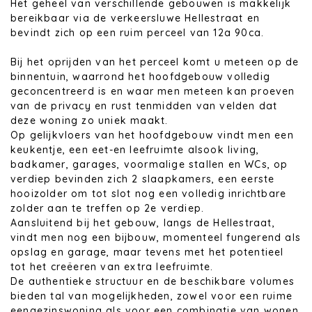
Het geheel van verschillende gebouwen is makkelijk
bereikbaar via de verkeersluwe Hellestraat en
bevindt zich op een ruim perceel van 12a 90ca.
Bij het oprijden van het perceel komt u meteen op de
binnentuin, waarrond het hoofdgebouw volledig
geconcentreerd is en waar men meteen kan proeven
van de privacy en rust tenmidden van velden dat
deze woning zo uniek maakt.
Op gelijkvloers van het hoofdgebouw vindt men een
keukentje, een eet-en leefruimte alsook living,
badkamer, garages, voormalige stallen en WCs, op
verdiep bevinden zich 2 slaapkamers, een eerste
hooizolder om tot slot nog een volledig inrichtbare
zolder aan te treffen op 2e verdiep.
Aansluitend bij het gebouw, langs de Hellestraat,
vindt men nog een bijbouw, momenteel fungerend als
opslag en garage, maar tevens met het potentieel
tot het creëeren van extra leefruimte.
De authentieke structuur en de beschikbare volumes
bieden tal van mogelijkheden, zowel voor een ruime
eengezinswoning als voor een combinatie van wonen