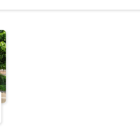
Co
te