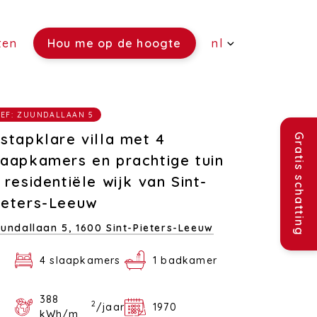
ten
Hou me op de hoogte
nl
(Verkoop)
EF: ZUUNDALLAAN 5
(Verhuur)
nstapklare villa met 4
Gratis schatting
(Rentmeesterschap)
laapkamers en prachtige tuin
n residentiële wijk van Sint-
(Verzekeringen)
ieters-Leeuw
(Vacatures)
undallaan 5,
1600 Sint-Pieters-Leeuw
4 slaapkamers
1 badkamer
388
2
/jaar
1970
kWh/m