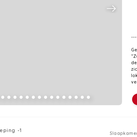
--
Ge
“Z
de
zi
lo
ve
ge
ve
na
De
on
ge
eping -1
Slaapkame
le