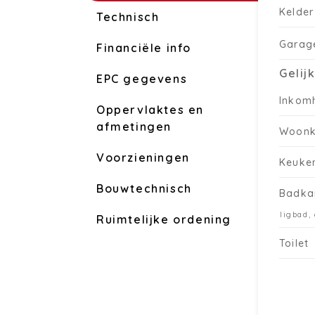
Kelder
Technisch
Garag
Financiële info
Gelij
EPC gegevens
Inkom
Oppervlaktes en
afmetingen
Woon
Voorzieningen
Keuke
Bouwtechnisch
Badka
ligbad,
Ruimtelijke ordening
Toilet