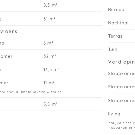
ge
8,5 m²
ke
Bureau
aa
e
31 m²
al
Nachthal
Ve
kvloers
sl
Terras
me
hal
6 m²
ee
Tuin
ov
kamer
32 m²
bu
Verdiepin
pe
n
13,5 m²
ho
Slaapkame
mer
11 m²
Ex
Slaapkame
sc
 douche, dubbele lavabo & toilet
gl
Slaapkame
li
5,5 m²
living
Op
- 
polyvalente 
hobbykamer 
- 