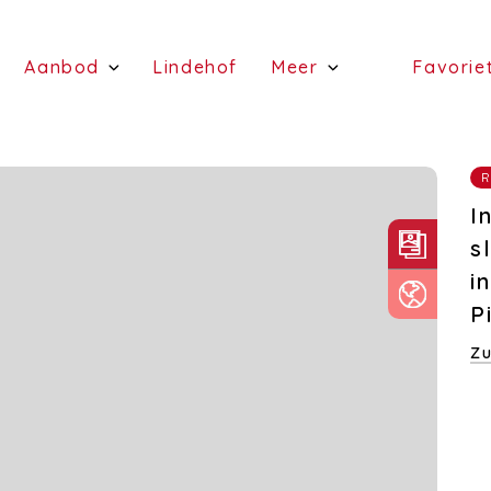
(Schattingen)
(Aanbod)
(Lindehof)
Aanbod
Lindehof
Meer
Favorie
(te koop)
(Diensten)
(te huur)
R
I
s
i
P
Zu