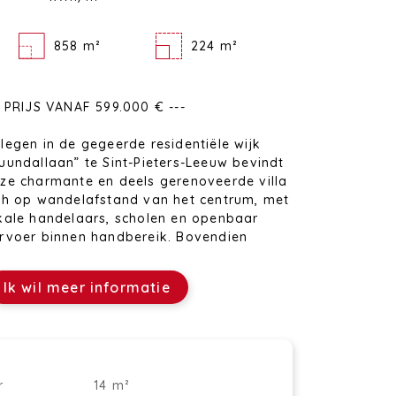
858 m²
224 m²
- PRIJS VANAF 599.000 € ---
legen in de gegeerde residentiële wijk
uundallaan” te Sint-Pieters-Leeuw bevindt
ze charmante en deels gerenoveerde villa
ch op wandelafstand van het centrum, met
kale handelaars, scholen en openbaar
rvoer binnen handbereik. Bovendien
niet u van een groene omgeving met
rschillende wandelroutes in de directe
Ik wil meer informatie
bijheid.
 woning werd doorheen de jaren perfect
derhouden en is instapklaar. Op het
lijkvloers ontdekt u een lumineuze
r
efruimte met open haard. De
14 m²