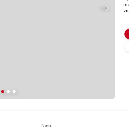
me
vi
Neen