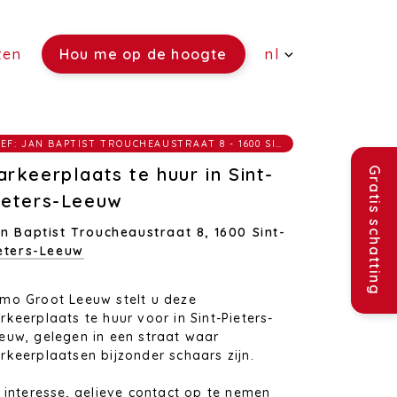
ten
Hou me op de hoogte
nl
(Verkoop)
REF: JAN BAPTIST TROUCHEAUSTRAAT 8 - 1600 SINT-PIETERS-LEEUW
(Verhuur)
arkeerplaats te huur in Sint-
Gratis schatting
(Rentmeesterschap)
ieters-Leeuw
n Baptist Troucheaustraat 8,
1600 Sint-
(Verzekeringen)
eters-Leeuw
(Vacatures)
mo Groot Leeuw stelt u deze
rkeerplaats te huur voor in Sint-Pieters-
eeuw,
gelegen in een straat waar
rkeerplaatsen bijzonder schaars zijn.
j interesse, gelieve contact op te nemen