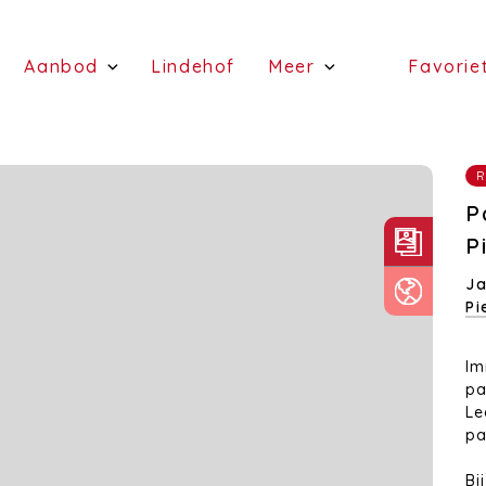
(Schattingen)
(Aanbod)
(Lindehof)
Aanbod
Lindehof
Meer
Favorie
(te koop)
(Diensten)
(te huur)
P
P
Ja
Pi
Im
pa
L
pa
Bi