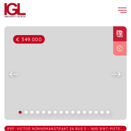
€ 349.000
REF: VICTOR NONNEMANSTRAAT 56 BUS 3 - 1600 SINT-PIETERS-LEEUW