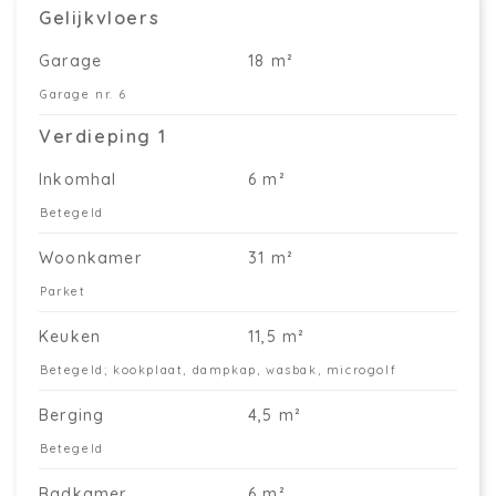
Gelijkvloers
Garage
18 m²
Garage nr. 6
Verdieping 1
Inkomhal
6 m²
Betegeld
Woonkamer
31 m²
Parket
Keuken
11,5 m²
Betegeld; kookplaat, dampkap, wasbak, microgolf
Berging
4,5 m²
Betegeld
Badkamer
6 m²