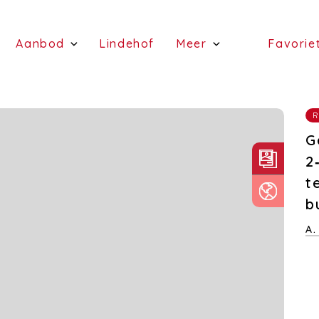
(Schattingen)
(Aanbod)
(Lindehof)
Aanbod
Lindehof
Meer
Favorie
(te koop)
(Diensten)
(te huur)
R
G
2
t
b
A.