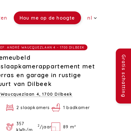
ten
Hou me op de hoogte
nl
(Verkoop)
EF: ANDRÉ WAUCQUEZLAAN 4 - 1700 DILBEEK
(Verhuur)
emeubeld
Gratis schatting
(Rentmeesterschap)
‑slaapkamerappartement met
erras en garage in rustige
(Verzekeringen)
uurt van Dilbeek
(Vacatures)
 Waucquezlaan 4,
1700 Dilbeek
2 slaapkamers
1 badkamer
357
2
/jaar
89 m²
kWh/m