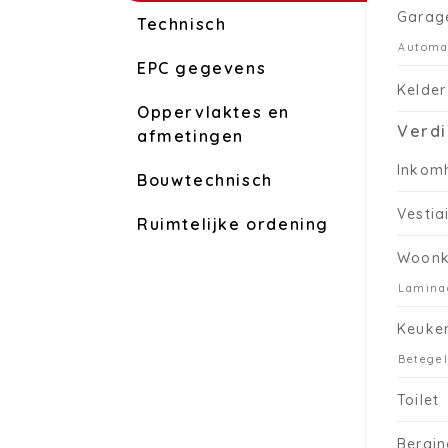
Garag
Technisch
Automa
EPC gegevens
Kelder
Oppervlaktes en
Verdi
afmetingen
Inkom
Bouwtechnisch
Vestia
Ruimtelijke ordening
Woon
Lamina
Keuke
Betegel
Toilet
Bergin