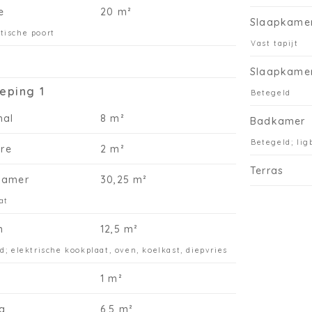
e
20 m²
Slaapkame
tische poort
Vast tapijt
Slaapkame
eping 1
Betegeld
hal
8 m²
Badkamer
Betegeld; lig
ire
2 m²
Terras
kamer
30,25 m²
at
n
12,5 m²
d; elektrische kookplaat, oven, koelkast, diepvries
1 m²
g
6,5 m²