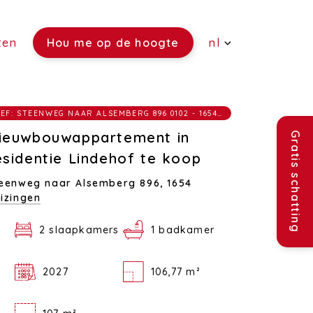
ten
Hou me op de hoogte
nl
(Verkoop)
REF: STEENWEG NAAR ALSEMBERG 896 0102 - 1654 HUIZINGEN
(Verhuur)
ieuwbouwappartement in
Gratis schatting
(Rentmeesterschap)
esidentie Lindehof te koop
eenweg naar Alsemberg 896,
1654
(Verzekeringen)
izingen
(Vacatures)
2 slaapkamers
1 badkamer
2027
106,77 m²