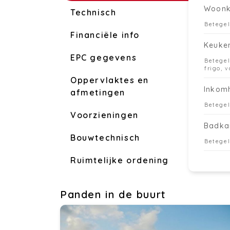
Woon
Technisch
Betege
Financiële info
Keuke
EPC gegevens
Betegel
frigo, 
Oppervlaktes en
Inkom
afmetingen
Betege
Voorzieningen
Badka
Bouwtechnisch
Betegel
Ruimtelijke ordening
Panden in de buurt