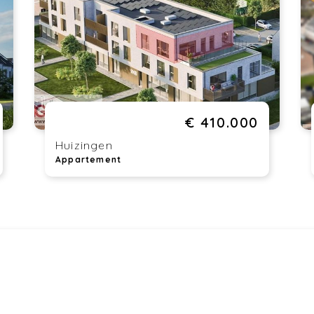
De
– 
be
ma
op
Ha
Hu
€ 410.000
Do
en
Huizingen
ge
Appartement
in
He
bi
wa
en
mo
st
Aa