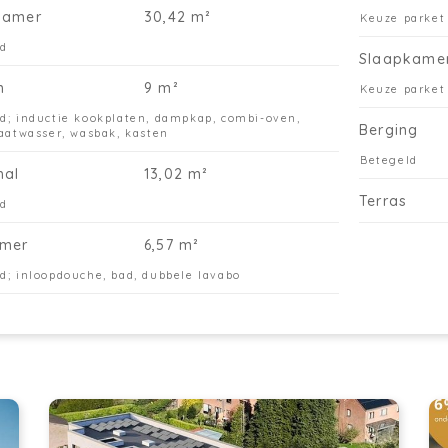
kamer
30,42 m²
Keuze parket
Bi
af
ld
Slaapkame
ke
Al
n
9 m²
Keuze parket
we
d; inductie kookplaten, dampkap, combi-oven,
Do
Berging
vaatwasser, wasbak, kasten
vl
Betegeld
vo
hal
13,02 m²
aa
Terras
ld
en
zi
mer
6,57 m²
ve
do
d; inloopdouche, bad, dubbele lavabo
én
Do
of
ve
vo
du
Li