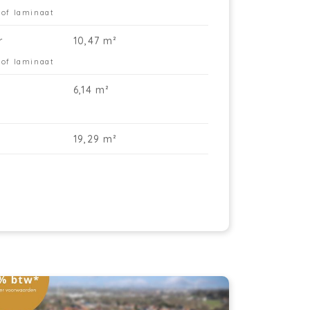
 of laminaat
j Lindehof wordt elk appartement
gewerkt naar jouw wensen. Van vloer tot
r
10,47 m²
uken, van badkamer tot verfijnde details.
les is voorzien om jouw droomwoning
 of laminaat
rkelijkheid te maken.
or gebruik van zonnepanelen,
6,14 m²
oerverwarming en een warmtepomp
ldoet dit appartement standaard
n de BEN-norm (Bijna Energie Neutraal)
19,29 m²
 behalen ze een E-peil van 20 of beter! Zo
t je ook op het vlak van energiezuinigheid
ilig. Daardoor profiteer je het hele jaar
or van een aangenaam binnenklimaat
 levenslang van lage energiefacturen.
ordat dit appartement een e-peil van 20
 beter heeft, geniet u van een
rmindering van 50% op de onroerende
orheffing gedurende 5 jaar. Dubbele winst
s!
ndehof – op de hoek van de L.