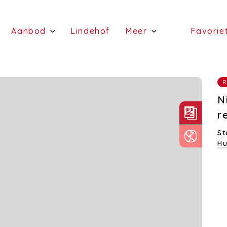
(Schattingen)
(Aanbod)
(Lindehof)
Aanbod
Lindehof
Meer
Favorie
(te koop)
(Diensten)
(te huur)
N
r
St
Hu