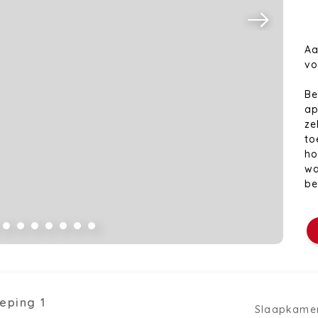
Aa
vo
Be
ap
ze
to
ho
wa
be
Di
ee
10
sl
is
is
eping 1
wo
Slaapkame