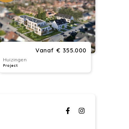
villersstraat en Steenweg naar Alsemberg
is dé plek die eigentijds, comfortabel én
taalbaar wonen in je buurt mogelijk
akt. Alles is dichtbij: winkels, scholen,
enbaar vervoer én het prachtige
llerbos of het provinciedomein van
izingen.
Vanaf € 355.000
or zowel de locatie, afwerking en
ergiezuinigheid, is dit appartement perfect
Huizingen
schikt voor eigen bewoning als voor
Project
vestering.
t is verplicht een een private
nnenstaanplaats bij aan te kopen voor de
gen. Deze prijs schommelt tussen 20.000
 29.000 EUR. U hebt verder nog de
gelijkheid om een extra binnen
aanplaats te kopen voor 24.000 EUR.
nkoop 6% btw mogelijk onder