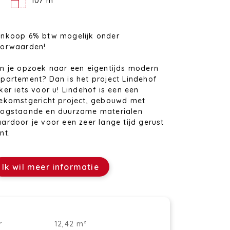
107 m²
nkoop 6% btw mogelijk onder
orwaarden!
n je opzoek naar een eigentijds modern
partement? Dan is het project Lindehof
ker iets voor u! Lindehof is een een
ekomstgericht project, gebouwd met
ogstaande en duurzame materialen
ardoor je voor een zeer lange tijd gerust
nt.
t lumineus nieuwbouwappartement met
n totale bewoonbare oppervlakte van
Ik wil meer informatie
6,77m² en is voorzien van twee
aapkamers. Met zijn ruim terras van 19m²
 dit appartement perfect voor wie op zoek
 naar een comfortabele en zorgeloze
onst.
r
12,42 m²