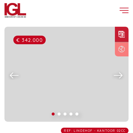
€ 342.000
REF: LINDEHOF - KANTOOR 02CC