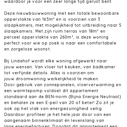
waardoor je voor een zeer lange tijd gerust bent.
Deze nieuwbouwwoning met een totale bewoonbare
oppervlakte van 163m² en is voorzien van 3
slaapkamers, met mogelijkheid tot uitbreiding naar 5
slaapkamers. Met zijn ruim terras van 18m² en
perceel oppervlakte van 260m², is deze woning
perfect voor wie op zoek is naar een comfortabele
en zorgeloze woonst.
Bij Lindehof wordt elke woning afgewerkt naar
jouw wensen. Van vloer tot keuken, van badkamer
tot verfijnde details. Alles is voorzien om
jouw droomwoning werkelijkheid te maken.
Door gebruik van zonnepanelen, vloerverwarming en
een warmtepomp voldoet dit appartement
standaard aan de BEN-norm (Bijna Energie Neutraal)
en behalen ze een E-peil van 20 of beter! Zo zit je
ook op het vlak van energiezuinigheid veilig.
Daardoor profiteer je het hele jaar door van een
aangenaam binnenklimaat én levenslang van
lage energiefacturen. Doordat dit appartement een