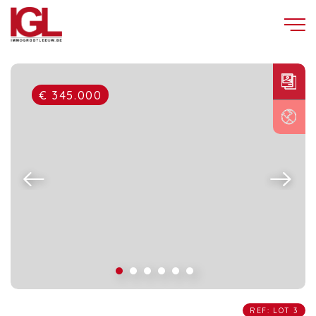
€ 345.000
REF: LOT 3