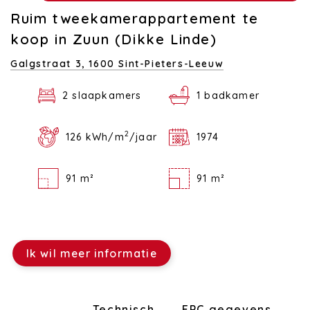
Ruim tweekamerappartement te
koop in Zuun (Dikke Linde)
Galgstraat 3,
1600 Sint-Pieters-Leeuw
2 slaapkamers
1 badkamer
2
126 kWh/m
/jaar
1974
91 m²
91 m²
Ik wil meer informatie
Indeling
Technisch
EPC gegevens