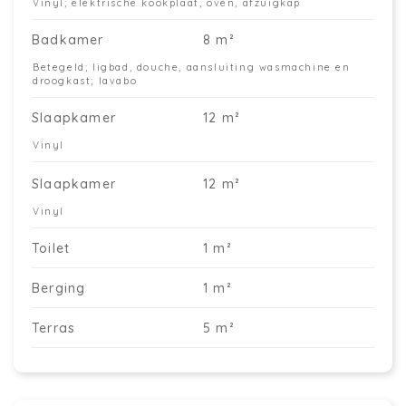
Vinyl; elektrische kookplaat, oven, afzuigkap
Badkamer
8 m²
Betegeld; ligbad, douche, aansluiting wasmachine en
droogkast; lavabo
Slaapkamer
12 m²
Vinyl
Slaapkamer
12 m²
Vinyl
Toilet
1 m²
Berging
1 m²
Terras
5 m²