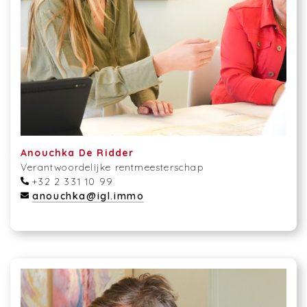
Anouchka De Ridder
Verantwoordelijke rentmeesterschap
+32 2 331 10 99
anouchka@igl.immo