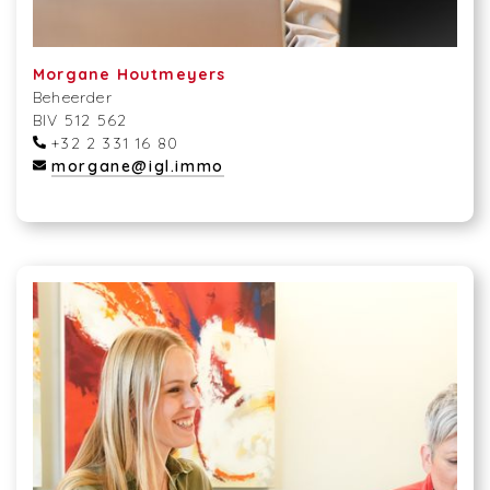
Morgane Houtmeyers
Beheerder
BIV 512 562
+32 2 331 16 80
morgane@igl.immo