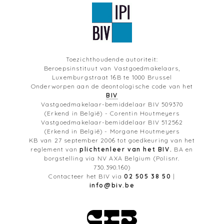
Toezichthoudende autoriteit:
Beroepsinstituut van Vastgoedmakelaars,
Luxemburgstraat 16B te 1000 Brussel
Onderworpen aan de deontologische code van het
BIV
Vastgoedmakelaar-bemiddelaar BIV 509370
(Erkend in België) - Corentin Houtmeyers
Vastgoedmakelaar-bemiddelaar BIV 512562
(Erkend in België) - Morgane Houtmeyers
KB van 27 september 2006 tot goedkeuring van het
reglement van
plichtenleer van het BIV.
BA en
borgstelling via NV AXA Belgium (Polisnr.
730.390.160)
Contacteer het BIV via
02 505 38 50
|
info@biv.be