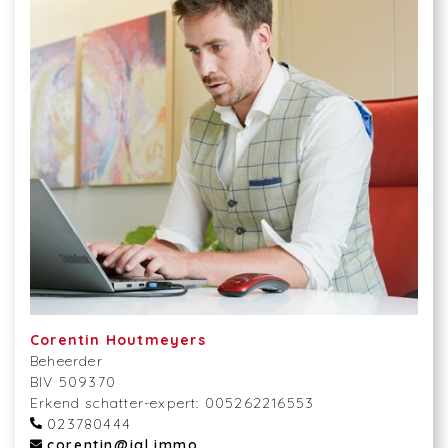
Corentin Houtmeyers
Beheerder
BIV 509370
Erkend schatter-expert: 005262216553
023780444
corentin@igl.immo