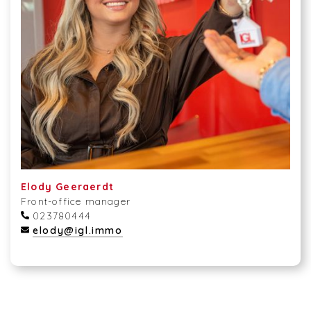
Elody Geeraerdt
Front-office manager
023780444
elody@igl.immo