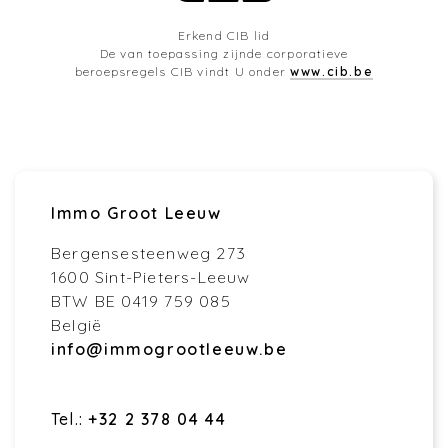
Erkend CIB lid
De van toepassing zijnde corporatieve
beroepsregels CIB vindt U onder
www.cib.be
Immo Groot Leeuw
Bergensesteenweg 273
1600 Sint-Pieters-Leeuw
BTW BE 0419 759 085
België
info@immogrootleeuw.be
Tel.:
+32 2 378 04 44