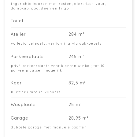
ingerichte keuken met kasten, elektrisch vuur,
dampkap, gootsteen en frigo
Toilet
Atelier
284 m²
volledig betegeld; verlichting via dakkoepels
Parkeerplaats
245 m²
privé parkeerplaats voor klanten winkel; tot 10
parkeerplaatsen mogelijk
Koer
82,5 m²
buitenruimte in klinkers
Wasplaats
25 m²
Garage
28,95 m²
dubbele garage met manuele poorten