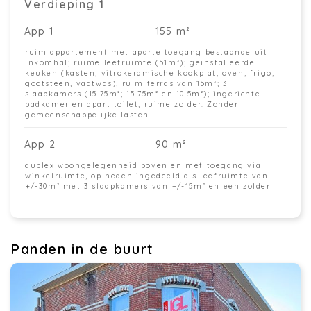
Verdieping 1
App 1
155 m²
ruim appartement met aparte toegang bestaande uit
inkomhal; ruime leefruimte (51m²); geïnstalleerde
keuken (kasten, vitrokeramische kookplat, oven, frigo,
gootsteen, vaatwas), ruim terras van 15m²; 3
slaapkamers (15.75m²; 15.75m² en 10.5m²); ingerichte
badkamer en apart toilet, ruime zolder. Zonder
gemeenschappelijke lasten
App 2
90 m²
duplex woongelegenheid boven en met toegang via
winkelruimte, op heden ingedeeld als leefruimte van
+/-30m² met 3 slaapkamers van +/-15m² en een zolder
Panden in de buurt