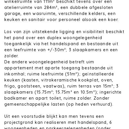
winkelruimte van 111m² beschikt tevens over een
atelierruimte van 284m², een dubbele afgesloten
garage, een wasruimte, verschillende kelders, een
keuken en sanitair voor personeel alsook een koer.
Los van zijn uitstekende ligging en visibiliteit beschikt
het pand over een duplex woongelegenheid
toegankelijk via het handelspand en bestaande uit
een leefruimte van +/-30m²; 3 slaapkamers en een
zolder.
De andere woongelegenheid betreft uim
appartement met aparte toegang bestaande uit
inkomhal; ruime leefruimte (51m²); geïnstalleerde
keuken (kasten, vitrokeramische kookplat, oven,
frigo, gootsteen, vaatwas), ruim terras van 15m²; 3
slaapkamers (15.75m²; 15.75m² en 10.5m²); ingerichte
badkamer en apart toilet, ruime zolder. Zonder
gemeenschappelijke lasten (op heden verhuurd).
Uit een voorstudie blijkt kan men tevens een
projectgrond kan realiseren met handelspand, 6
wooneenheden en parkeergelegenheden (onder