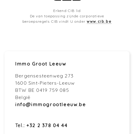
Erkend CIB lid
De van toepassing zijnde corporatieve
beroepsregels CIB vindt U onder
www.cib.be
Immo Groot Leeuw
Bergensesteenweg 273
1600 Sint-Pieters-Leeuw
BTW BE 0419 759 085
België
info@immogrootleeuw.be
Tel.:
+32 2 378 04 44