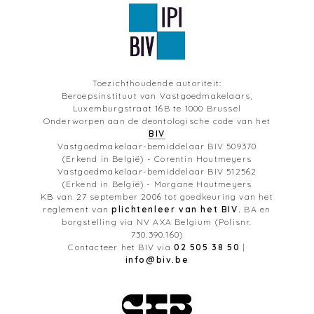
Toezichthoudende autoriteit:
Beroepsinstituut van Vastgoedmakelaars,
Luxemburgstraat 16B te 1000 Brussel
Onderworpen aan de deontologische code van het
BIV
Vastgoedmakelaar-bemiddelaar BIV 509370
(Erkend in België) - Corentin Houtmeyers
Vastgoedmakelaar-bemiddelaar BIV 512562
(Erkend in België) - Morgane Houtmeyers
KB van 27 september 2006 tot goedkeuring van het
reglement van
plichtenleer van het BIV.
BA en
borgstelling via NV AXA Belgium (Polisnr.
730.390.160)
Contacteer het BIV via
02 505 38 50
|
info@biv.be