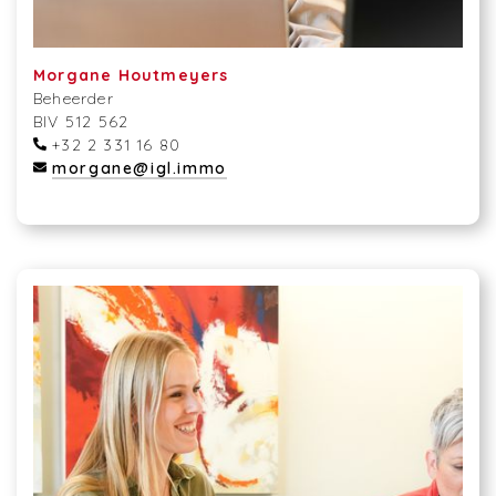
Morgane Houtmeyers
Beheerder
BIV 512 562
+32 2 331 16 80
morgane@igl.immo