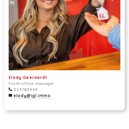
Elody Geeraerdt
Front-office manager
023780444
elody@igl.immo