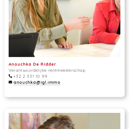
Anouchka De Ridder
Verantwoordelijke rentmeesterschap
+32 2 331 10 99
anouchka@igl.immo