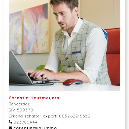
Corentin Houtmeyers
Beheerder
BIV 509370
Erkend schatter-expert: 005262216553
023780444
corentin@igl.immo