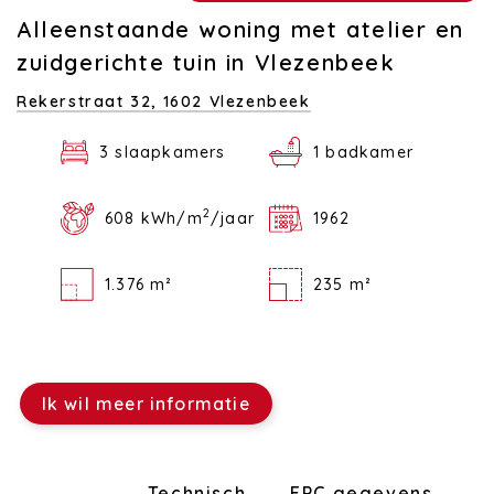
Alleenstaande woning met atelier en
zuidgerichte tuin in Vlezenbeek
Rekerstraat 32,
1602 Vlezenbeek
3 slaapkamers
1 badkamer
2
608 kWh/m
/jaar
1962
1.376 m²
235 m²
Ik wil meer informatie
Indeling
Technisch
EPC gegevens