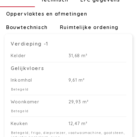
Oppervlaktes en afmetingen
Bouwtechnisch
Ruimtelijke ordening
Verdieping -1
Kelder
31,68 m²
Gelijkvloers
Inkomhal
9,61 m²
Betegeld
Woonkamer
29,93 m²
Betegeld
Keuken
12,47 m²
Betegeld; frigo, diepvriezer, vaatwasmachine, gootsteen,