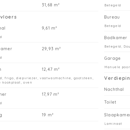
31,68 m²
Betegeld
kvloers
Bureau
Betegeld
hal
9,61 m²
ld
Badkamer
Betegeld; Do
kamer
29,93 m²
ld
Garage
Manuele poor
n
12,47 m²
Verdiepin
d; frigo, diepvriezer, vaatwasmachine, gootsteen,
e kookplaat, oven
Nachthal
mer
17,97 m²
Toilet
ld
g
19 m²
Slaapkame
Laminaat