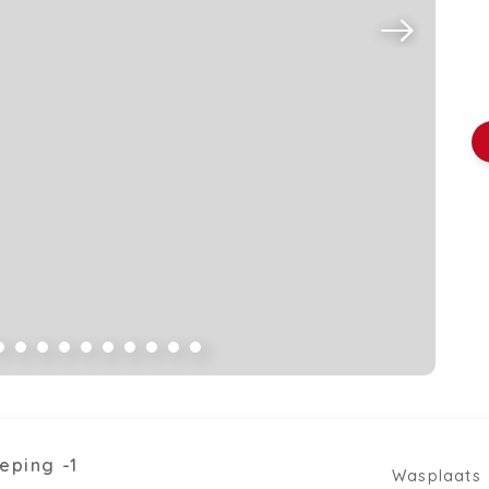
eping -1
Wasplaats