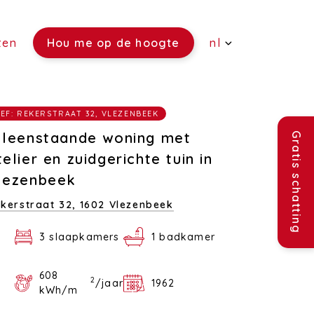
ten
Hou me op de hoogte
nl
(Verkoop)
EF: REKERSTRAAT 32, VLEZENBEEK
(Verhuur)
lleenstaande woning met
Gratis schatting
(Rentmeesterschap)
telier en zuidgerichte tuin in
lezenbeek
(Verzekeringen)
kerstraat 32,
1602 Vlezenbeek
(Vacatures)
3 slaapkamers
1 badkamer
608
2
/jaar
1962
kWh/m