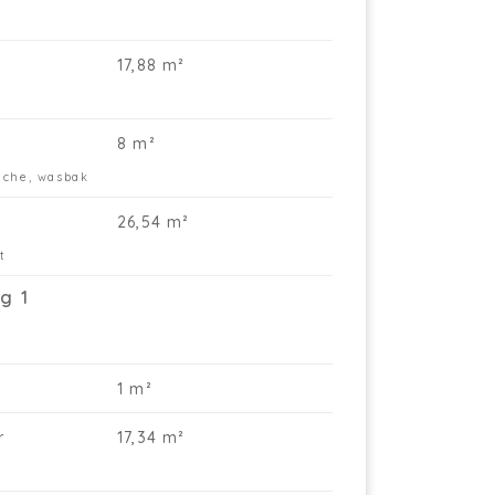
17,88 m²
8 m²
uche, wasbak
26,54 m²
t
g 1
1 m²
r
17,34 m²