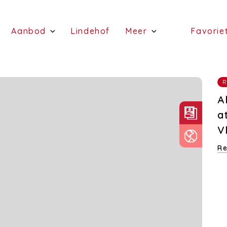
(Schattingen)
(Aanbod)
(Lindehof)
Aanbod
Lindehof
Meer
Favorie
(te koop)
(Diensten)
(te huur)
R
A
a
V
Re