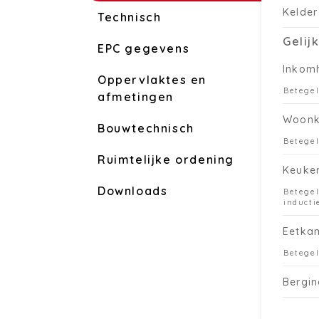
Kelder
Technisch
Gelij
EPC gegevens
Inkom
Oppervlaktes en
Betege
afmetingen
Woon
Bouwtechnisch
Betege
Ruimtelijke ordening
Keuke
Downloads
Betegel
inducti
Eetka
Betege
Bergin