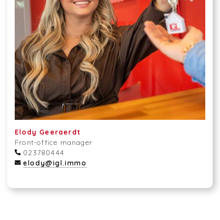
Elody Geeraerdt
Front-office manager
023780444
elody@igl.immo