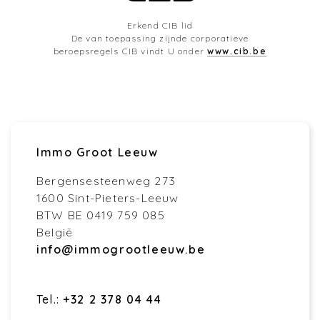
Erkend CIB lid
De van toepassing zijnde corporatieve
beroepsregels CIB vindt U onder
www.cib.be
Immo Groot Leeuw
Bergensesteenweg 273
1600 Sint-Pieters-Leeuw
BTW BE 0419 759 085
België
info@immogrootleeuw.be
Tel.:
+32 2 378 04 44