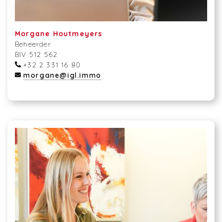
Morgane Houtmeyers
Beheerder
BIV 512 562
+32 2 331 16 80
morgane@igl.immo