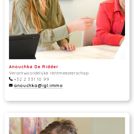
Anouchka De Ridder
Verantwoordelijke rentmeesterschap
+32 2 331 10 99
anouchka@igl.immo