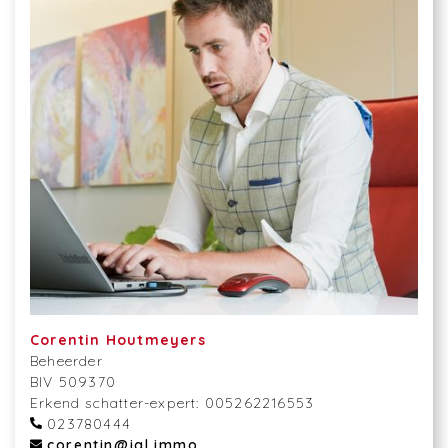
Corentin Houtmeyers
Beheerder
BIV 509370
Erkend schatter-expert: 005262216553
023780444
corentin@igl.immo