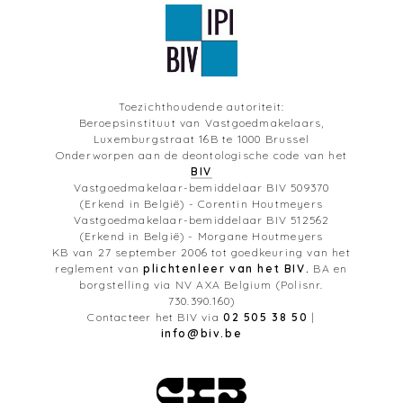
Toezichthoudende autoriteit:
Beroepsinstituut van Vastgoedmakelaars,
Luxemburgstraat 16B te 1000 Brussel
Onderworpen aan de deontologische code van het
BIV
Vastgoedmakelaar-bemiddelaar BIV 509370
(Erkend in België) - Corentin Houtmeyers
Vastgoedmakelaar-bemiddelaar BIV 512562
(Erkend in België) - Morgane Houtmeyers
KB van 27 september 2006 tot goedkeuring van het
reglement van
plichtenleer van het BIV.
BA en
borgstelling via NV AXA Belgium (Polisnr.
730.390.160)
Contacteer het BIV via
02 505 38 50
|
info@biv.be