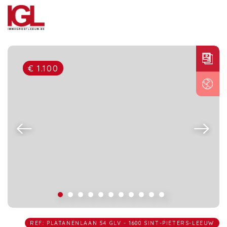
€ 1.100
REF: PLATANENLAAN 54 GLV - 1600 SINT-PIETERS-LEEUW