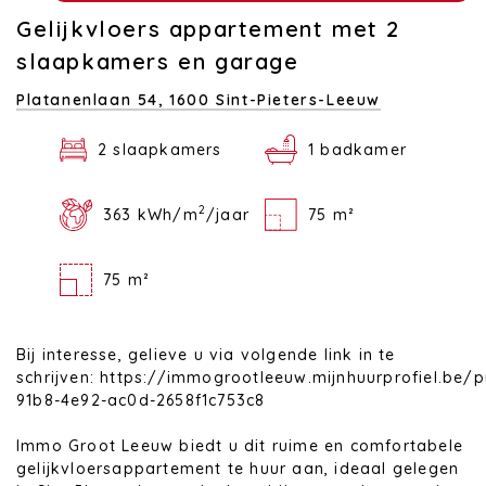
Gelijkvloers appartement met 2
slaapkamers en garage
Platanenlaan 54,
1600 Sint-Pieters-Leeuw
2 slaapkamers
1 badkamer
2
363 kWh/m
/jaar
75 m²
75 m²
Bij interesse, gelieve u via volgende link in te
schrijven: https://immogrootleeuw.mijnhuurprofiel.be/
91b8-4e92-ac0d-2658f1c753c8
Immo Groot Leeuw biedt u dit ruime en comfortabele
gelijkvloersappartement te huur aan, ideaal gelegen