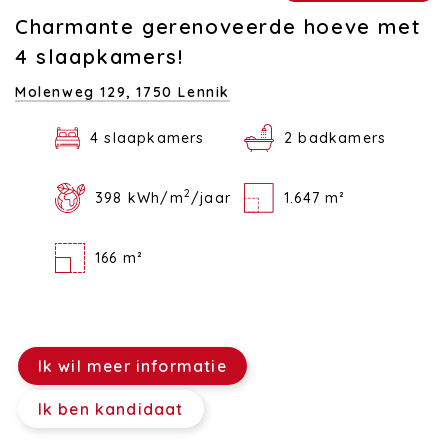
Charmante gerenoveerde hoeve met
4 slaapkamers!
Molenweg 129,
1750 Lennik
4 slaapkamers
2 badkamers
2
398 kWh/m
/jaar
1.647 m²
166 m²
Ik wil meer informatie
Ik ben kandidaat