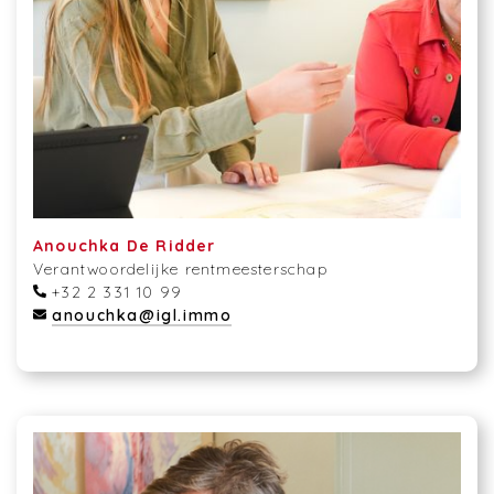
Anouchka De Ridder
Verantwoordelijke rentmeesterschap
+32 2 331 10 99
anouchka@igl.immo