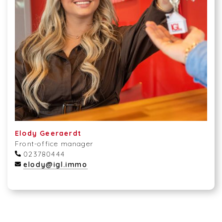
Elody Geeraerdt
Front-office manager
023780444
elody@igl.immo