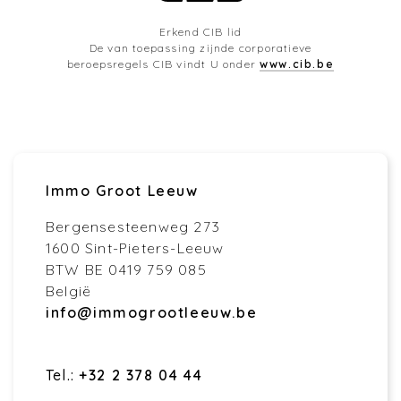
Erkend CIB lid
De van toepassing zijnde corporatieve
beroepsregels CIB vindt U onder
www.cib.be
Immo Groot Leeuw
Bergensesteenweg 273
1600 Sint-Pieters-Leeuw
BTW BE 0419 759 085
België
info@immogrootleeuw.be
Tel.:
+32 2 378 04 44