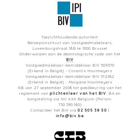
Toezichthoudende autoriteit:
Beroepsinstituut van Vastgoedmakelaars,
Luxemburgstraat 16B te 1000 Brussel
Onderworpen aan de deontologische code van het
BIV
Vastgoedmakelaar-bemiddelaar BIV 509370
(Erkend in België) - Corentin Houtmeyers
Vastgoedmakelaar-bemiddelaar BIV 512562
(Erkend in België) - Morgane Houtmeyers
KB van 27 september 2006 tot goedkeuring van het
reglement van
plichtenleer van het BIV.
BA en
borgstelling via NV AXA Belgium (Polisnr.
730.390.160)
Contacteer het BIV via
02 505 38 50
|
info@biv.be