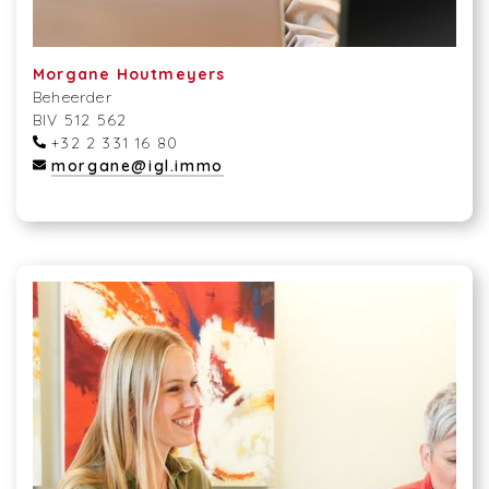
Morgane Houtmeyers
Beheerder
BIV 512 562
+32 2 331 16 80
morgane@igl.immo