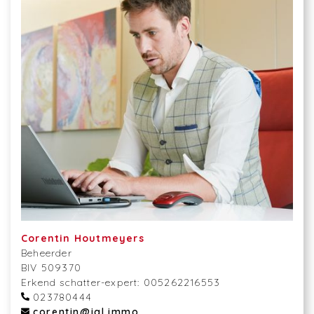
Corentin Houtmeyers
Beheerder
BIV 509370
Erkend schatter-expert: 005262216553
023780444
corentin@igl.immo