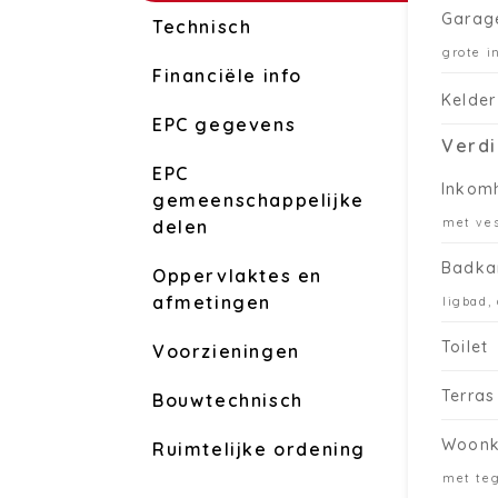
Garag
Technisch
grote i
Financiële info
Kelder
EPC gegevens
Verdi
EPC
Inkom
gemeenschappelijke
met ves
delen
Badka
Oppervlaktes en
afmetingen
ligbad,
Toilet
Voorzieningen
Terras
Bouwtechnisch
Woon
Ruimtelijke ordening
met teg