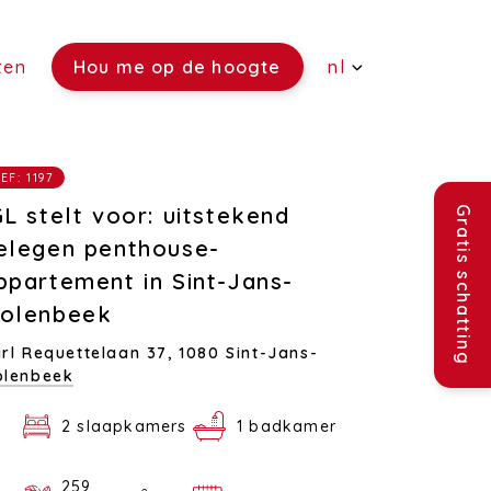
ten
Hou me op de hoogte
nl
(Verkoop)
EF: 1197
(Verhuur)
GL stelt voor: uitstekend
Gratis schatting
(Rentmeesterschap)
elegen penthouse-
ppartement in Sint-Jans-
(Verzekeringen)
olenbeek
(Vacatures)
rl Requettelaan 37,
1080 Sint-Jans-
olenbeek
2 slaapkamers
1 badkamer
259