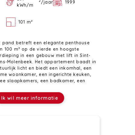
2
/jaar
1999
kWh/m
101 m²
t pand betreft een elegante penthouse
n 100 m² op de vierde en hoogste
rdieping in een gebouw met lift in Sint-
ns-Molenbeek. Het appartement baadt in
tuurlijk licht en biedt een inkomhal, een
ime woonkamer, een ingerichte keuken,
ee slaapkamers, een badkamer, een
ilet, een groot voorterras van meer dan
0 m² en een groot achterterras van 30 m².
Ik wil meer informatie
 is ook de mogelijkheid om een garage te
pen voor €25.000 .
t is ideaal gelegen, met gemakkelijke
egang tot voorzieningen, scholen en
enbaar vervoer.