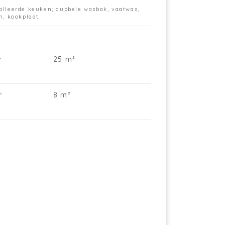
t appartement wordt verhuurd aan
alleerde keuken; dubbele wasbak, vaatwas,
30/maand en de maandelijkse lasten
n, kookplaat
dragen €187/maand.
or meer info of het plannen van een
zichtiging, neem contact op met Immo
r
25 m²
oot Leeuw via telefoon 02 378 04 44 of
il info@immogrootleeuw.be
r
8 m²