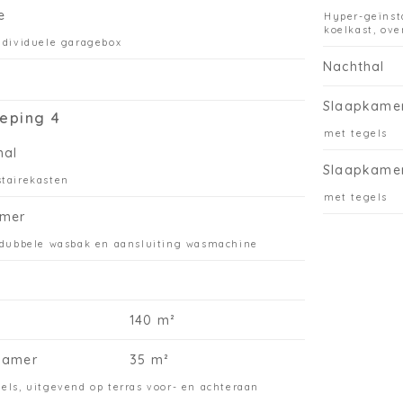
He
e
Hyper-geïnst
€9
koelkast, ove
ndividuele garagebox
be
Nachthal
Vo
be
Slaapkame
eping 4
Gr
met tegels
ma
hal
Slaapkame
tairekasten
met tegels
mer
 dubbele wasbak en aansluiting wasmachine
140 m²
kamer
35 m²
els, uitgevend op terras voor- en achteraan