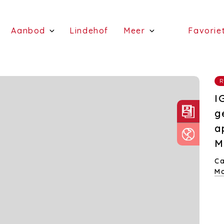
(Schattingen)
(Aanbod)
(Lindehof)
Aanbod
Lindehof
Meer
Favorie
(te koop)
(Diensten)
(te huur)
R
I
g
a
M
Ca
M