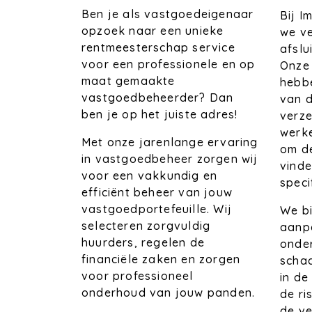
Ben je als vastgoedeigenaar
Bij 
opzoek naar een unieke
we ve
rentmeesterschap service
afslu
voor een professionele en op
Onze
maat gemaakte
hebb
vastgoedbeheerder? Dan
van d
ben je op het juiste adres!
verz
werk
Met onze jarenlange ervaring
om de
in vastgoedbeheer zorgen wij
vinde
voor een vakkundig en
speci
efficiënt beheer van jouw
vastgoedportefeuille. Wij
We bi
selecteren zorgvuldig
aanpa
huurders, regelen de
onder
financiële zaken en zorgen
schad
voor professioneel
in de
onderhoud van jouw panden.
de ri
de ve