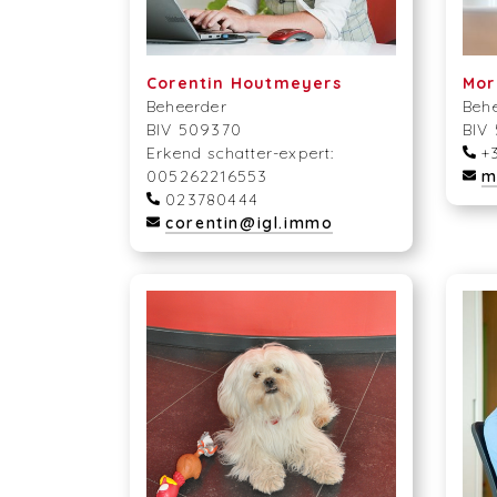
Corentin Houtmeyers
Mor
Beheerder
Beh
BIV 509370
BIV
Erkend schatter-expert:
+3
005262216553
m
023780444
corentin@igl.immo