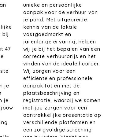
unieke en persoonlijke
van
aanpak voor de verhuur van
je pand. Met uitgebreide
kennis van de lokale
lijke
vastgoedmarkt en
 bij
jarenlange ervaring, helpen
wij je bij het bepalen van een
st 47
correcte verhuurprijs en het
de
vinden van de ideale huurder.
Wij zorgen voor een
ste
efficiënte en professionele
aanpak tot en met de
n je
plaatsbeschrijving en
n
registratie, waarbij we samen
n je
met jou zorgen voor een
 jouw
aantrekkelijke presentatie op
verschillende platformen en
ing.
een zorgvuldige screening
t