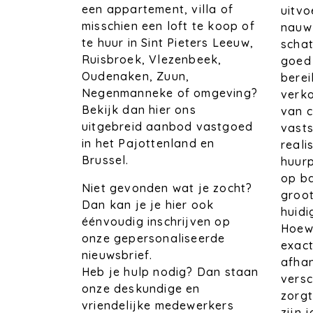
een appartement, villa of
uitvo
misschien een loft te koop of
nauwk
te huur in Sint Pieters Leeuw,
schat
Ruisbroek, Vlezenbeek,
goed 
Oudenaken, Zuun,
bere
Negenmanneke of omgeving?
verko
Bekijk dan hier ons
van c
uitgebreid aanbod vastgoed
vasts
in het Pajottenland en
reali
Brussel.
huurp
op ba
Niet gevonden wat je zocht?
groot
Dan kan je je hier ook
huid
éénvoudig inschrijven op
Hoewe
onze gepersonaliseerde
exact
nieuwsbrief.
afhan
Heb je hulp nodig? Dan staan
versc
onze deskundige en
zorg
vriendelijke medewerkers
zijn 