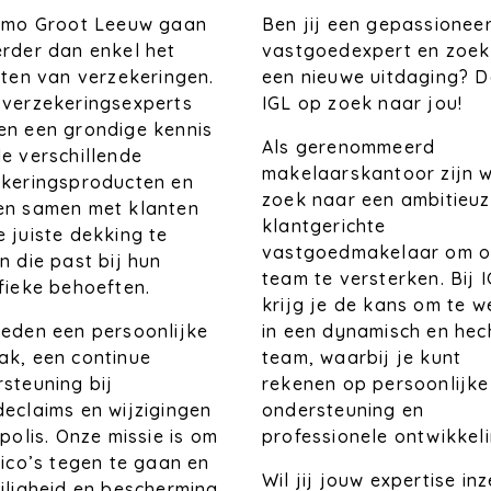
Ben jij een gepassionee
Immo Groot Leeuw gaan
vastgoedexpert en zoek
rder dan enkel het
een nieuwe uitdaging? D
iten van verzekeringen.
IGL op zoek naar jou!
 verzekeringsexperts
en een grondige kennis
Als gerenommeerd
e verschillende
makelaarskantoor zijn w
ekeringsproducten en
zoek naar een ambitieuz
en samen met klanten
klantgerichte
 juiste dekking te
vastgoedmakelaar om o
n die past bij hun
team te versterken. Bij 
fieke behoeften.
krijg je de kans om te 
in een dynamisch en hec
eden een persoonlijke
team, waarbij je kunt
k, een continue
rekenen op persoonlijke
steuning bij
ondersteuning en
eclaims en wijzigingen
professionele ontwikkeli
 polis. Onze missie is om
sico’s tegen te gaan en
Wil jij jouw expertise in
iligheid en bescherming