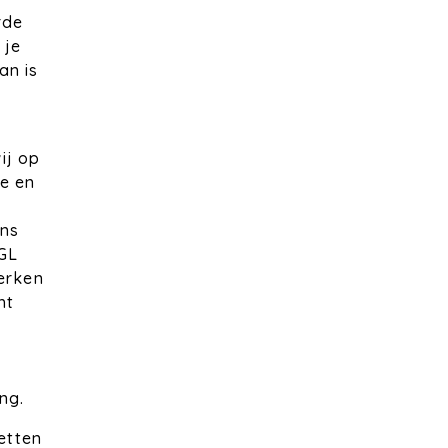
rde
 je
an is
ij op
e en
ns
IGL
werken
ht
ng.
zetten