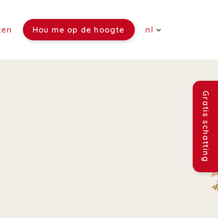
ten
Hou me op de hoogte
nl
(Verkoop)
(Verhuur)
Gratis schatting
(Rentmeesterschap)
(Verzekeringen)
(Vacatures)