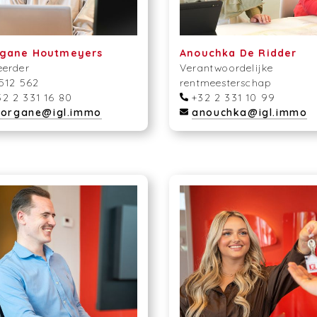
gane Houtmeyers
Anouchka De Ridder
eerder
Verantwoordelijke
 512 562
rentmeesterschap
2 2 331 16 80
+32 2 331 10 99
organe@igl.immo
anouchka@igl.immo