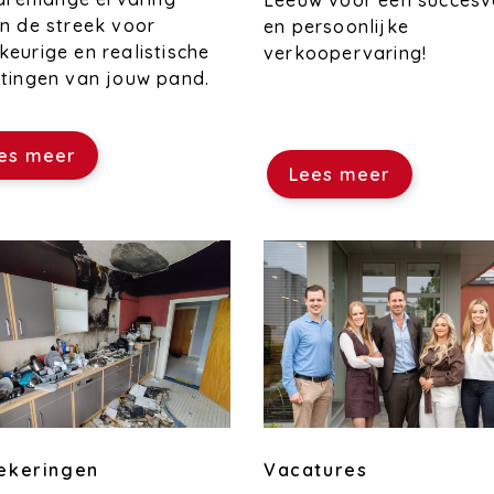
Leeuw voor een succesv
n de streek voor
en persoonlijke
eurige en realistische
verkoopervaring!
tingen van jouw pand.
es meer
Lees meer
Vacatures
ekeringen