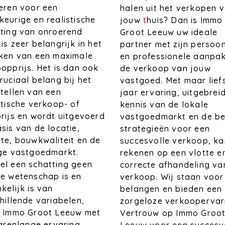
eren voor een
halen uit het verkopen 
eurige en realistische
jouw
t
huis? Dan is Immo
ting van onroerend
Groot Leeuw uw ideale
is zeer belangrijk in het
partner met zijn persoon
iken van een maximale
en professionele aanpak
opprijs. Het is dan ook
de verkoop van jouw
ruciaal belang bij het
vastgoed. Met maar lief
tellen van een
jaar ervaring, uitgebrei
stische verkoop- of
kennis van de lokale
rijs en wordt uitgevoerd
vastgoedmarkt en de be
sis van de locatie,
strategieën voor een
te, bouwkwaliteit en de
succesvolle verkoop, ka
ige vastgoedmarkt.
rekenen op een vlotte e
l een schatting geen
correcte afhandeling va
e wetenschap is en
verkoop. Wij staan voor
kelijk is van
belangen en bieden een
hillende variabelen,
zorgeloze verkoopervar
t Immo Groot Leeuw met
Vertrouw op Immo Groo
jarenlange ervaring