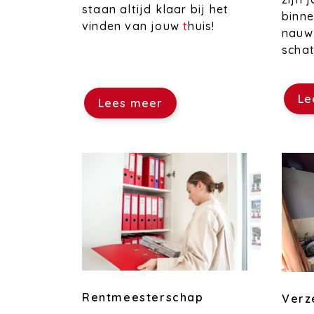
staan altijd klaar bij het
binne
vinden van jouw
t
huis!
nauwk
schat
Le
Lees meer
Rentmeesterschap
Verz