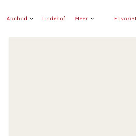
(Schattingen)
(Aanbod)
(Lindehof)
Aanbod
Lindehof
Meer
Favorie
(te koop)
(Diensten)
(te huur)