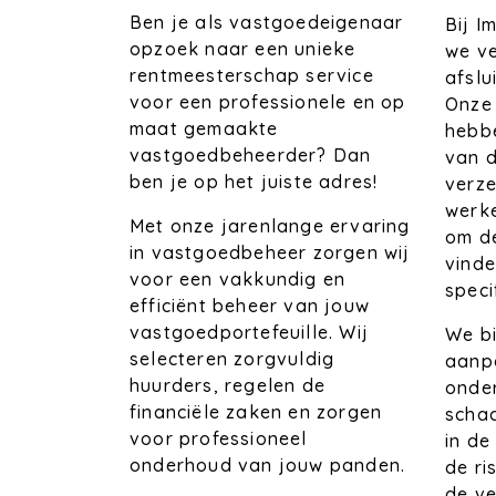
Ben je als vastgoedeigenaar
Bij 
opzoek naar een unieke
we ve
rentmeesterschap service
afslu
voor een professionele en op
Onze
maat gemaakte
hebb
vastgoedbeheerder? Dan
van d
ben je op het juiste adres!
verz
werk
Met onze jarenlange ervaring
om de
in vastgoedbeheer zorgen wij
vinde
voor een vakkundig en
speci
efficiënt beheer van jouw
vastgoedportefeuille. Wij
We bi
selecteren zorgvuldig
aanpa
huurders, regelen de
onder
financiële zaken en zorgen
schad
voor professioneel
in de
onderhoud van jouw panden.
de ri
de ve