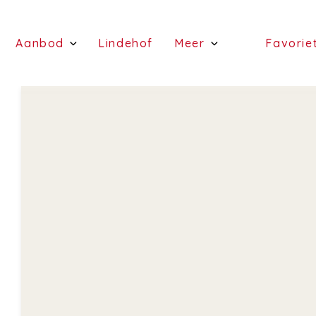
(Schattingen)
(Aanbod)
(Lindehof)
Aanbod
Lindehof
Meer
Favorie
(te koop)
(Diensten)
(te huur)