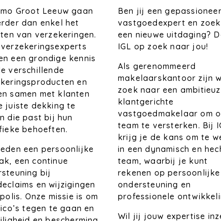
Ben jij een gepassionee
Immo Groot Leeuw gaan
vastgoedexpert en zoek
rder dan enkel het
een nieuwe uitdaging? D
iten van verzekeringen.
IGL op zoek naar jou!
 verzekeringsexperts
en een grondige kennis
Als gerenommeerd
e verschillende
makelaarskantoor zijn w
ekeringsproducten en
zoek naar een ambitieuz
en samen met klanten
klantgerichte
 juiste dekking te
vastgoedmakelaar om o
n die past bij hun
team te versterken. Bij 
fieke behoeften.
krijg je de kans om te 
in een dynamisch en hec
eden een persoonlijke
team, waarbij je kunt
k, een continue
rekenen op persoonlijke
steuning bij
ondersteuning en
eclaims en wijzigingen
professionele ontwikkeli
 polis. Onze missie is om
sico’s tegen te gaan en
Wil jij jouw expertise in
iligheid en bescherming