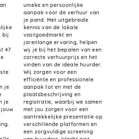
unieke en persoonlijke
van
aanpak voor de verhuur van
je pand. Met uitgebreide
kennis van de lokale
lijke
vastgoedmarkt en
 bij
jarenlange ervaring, helpen
wij je bij het bepalen van een
st 47
correcte verhuurprijs en het
de
vinden van de ideale huurder.
Wij zorgen voor een
ste
efficiënte en professionele
aanpak tot en met de
n je
plaatsbeschrijving en
n
registratie, waarbij we samen
n je
met jou zorgen voor een
 jouw
aantrekkelijke presentatie op
verschillende platformen en
ing.
een zorgvuldige screening
t