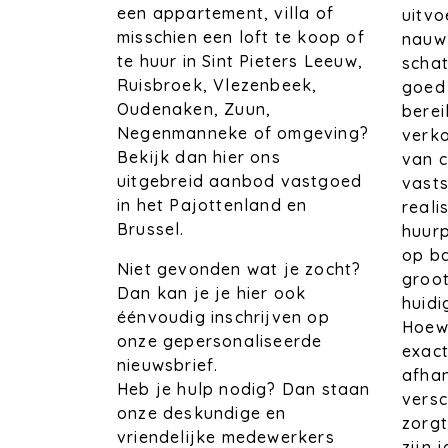
een appartement, villa of
uitvo
misschien een loft te koop of
nauwk
te huur in Sint Pieters Leeuw,
schat
Ruisbroek, Vlezenbeek,
goed 
Oudenaken, Zuun,
bere
Negenmanneke of omgeving?
verko
Bekijk dan hier ons
van c
uitgebreid aanbod vastgoed
vasts
in het Pajottenland en
reali
Brussel.
huurp
op ba
Niet gevonden wat je zocht?
groot
Dan kan je je hier ook
huid
éénvoudig inschrijven op
Hoewe
onze gepersonaliseerde
exact
nieuwsbrief.
afhan
Heb je hulp nodig? Dan staan
versc
onze deskundige en
zorg
vriendelijke medewerkers
zijn 