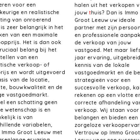
eren voor een
halen uit het verkopen 
eurige en realistische
jouw
t
huis? Dan is Immo
ting van onroerend
Groot Leeuw uw ideale
is zeer belangrijk in het
partner met zijn persoon
iken van een maximale
en professionele aanpak
opprijs. Het is dan ook
de verkoop van jouw
ruciaal belang bij het
vastgoed. Met maar lief
tellen van een
jaar ervaring, uitgebrei
stische verkoop- of
kennis van de lokale
rijs en wordt uitgevoerd
vastgoedmarkt en de be
sis van de locatie,
strategieën voor een
te, bouwkwaliteit en de
succesvolle verkoop, ka
ige vastgoedmarkt.
rekenen op een vlotte e
l een schatting geen
correcte afhandeling va
e wetenschap is en
verkoop. Wij staan voor
kelijk is van
belangen en bieden een
hillende variabelen,
zorgeloze verkoopervar
t Immo Groot Leeuw met
Vertrouw op Immo Groo
jarenlange ervaring