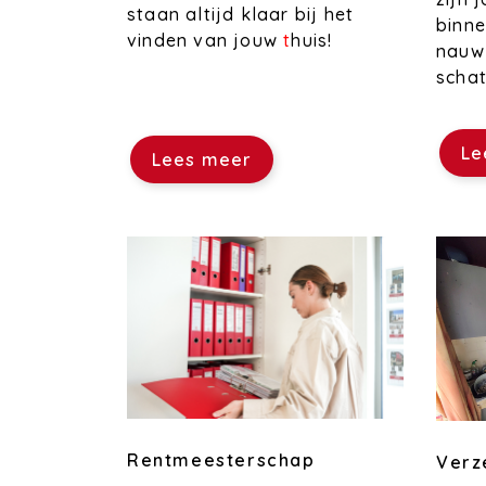
staan altijd klaar bij het
binne
vinden van jouw
t
huis!
nauwk
schat
Le
Lees meer
Rentmeesterschap
Verz