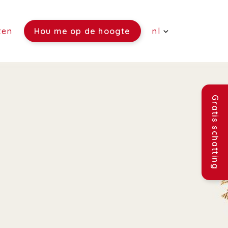
ten
Hou me op de hoogte
nl
(Verkoop)
(Verhuur)
Gratis schatting
(Rentmeesterschap)
(Verzekeringen)
(Vacatures)