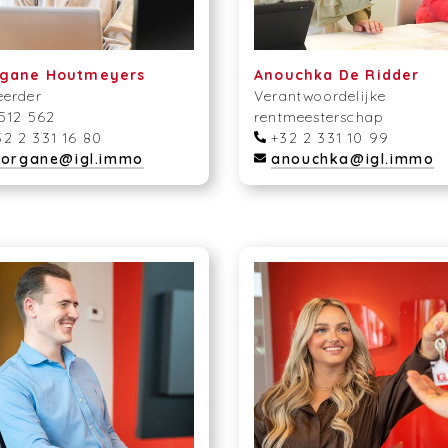
gane Houtmeyers
Anouchka De Ridder
eerder
Verantwoordelijke
 512 562
rentmeesterschap
2 2 331 16 80
+32 2 331 10 99
organe@igl.immo
anouchka@igl.immo