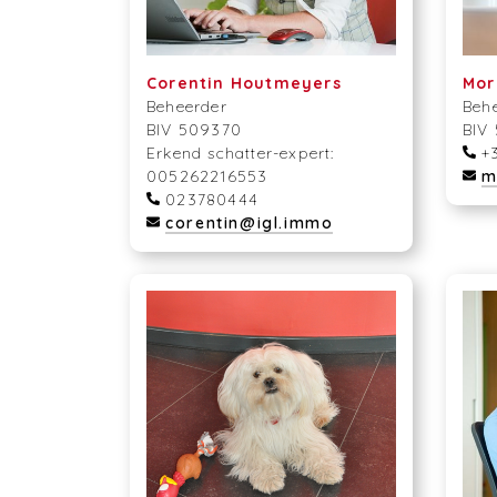
Corentin Houtmeyers
Mor
Beheerder
Beh
BIV 509370
BIV
Erkend schatter-expert:
+3
005262216553
m
023780444
corentin@igl.immo