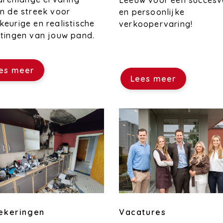
Leeuw voor een succesv
n de streek voor
en persoonlijke
eurige en realistische
verkoopervaring!
tingen van jouw pand.
es meer
Lees meer
Vacatures
ekeringen