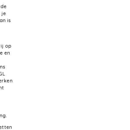
rde
 je
an is
ij op
e en
ns
IGL
werken
ht
ng.
zetten