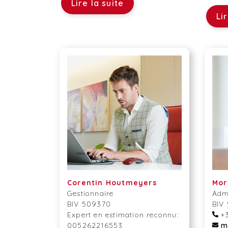
Lire la suite
Li
Corentin Houtmeyers
Mor
Gestionnaire
Admi
BIV 509370
BIV
Expert en estimation reconnu:
+3
005262216553
m