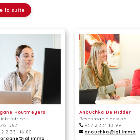
re la suite
gane Houtmeyers
Anouchka De Ridder
nistratrice
Responsable gestion
 512 562
+32 2 331 10 99
2 2 331 16 80
anouchka@igl.immo
organe@igl.immo