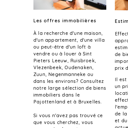
Les offres immobilières
Esti
À la recherche d'une maison,
Effec
d'un appartement, d'une villa
appr
ou peut-être d'un loft à
estim
vendre ou à louer à Sint
de bi
Pieters Leeuw, Ruisbroek,
impor
Vlezenbeek, Oudenaken,
prix 
Zuun, Negenmanneke ou
Il es
dans les environs? Consultez
un pr
notre large sélection de biens
locat
immobiliers dans le
effec
Pajottenland et à Bruxelles.
l'emp
de la
Si vous n'avez pas trouvé ce
et du
que vous cherchez, vous
actue