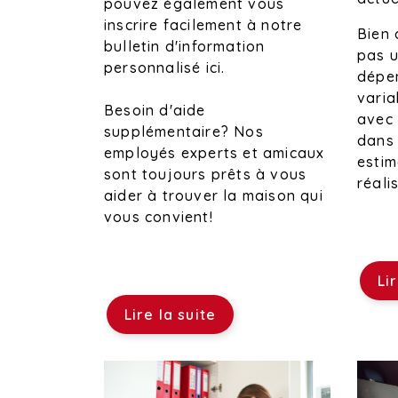
pouvez également vous
inscrire facilement à notre
Bien 
bulletin d'information
pas u
personnalisé ici.
dépen
vari
Besoin d'aide
avec 
supplémentaire? Nos
dans 
employés experts et amicaux
estim
sont toujours prêts à vous
réali
aider à trouver la maison qui
vous convient!
Li
Lire la suite