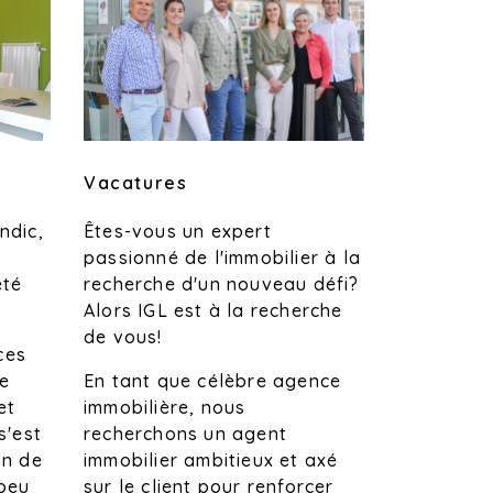
Vacatures
Êtes-vous un expert
ndic,
passionné de l'immobilier à la
recherche d'un nouveau défi?
été
Alors IGL est à la recherche
de vous!
ces
En tant que célèbre agence
de
immobilière, nous
et
recherchons un agent
s'est
immobilier ambitieux et axé
on de
sur le client pour renforcer
 peu