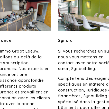
rance
Syndic
 Immo Groot Leeuw,
Si vous recherchez un sy
allons au-delà de la
nous vous mettons en
e souscription
contact avec notre soci
urances. Nos experts en
sœur, Synbuilding.
rance ont une
Compte tenu des exigen
aissance approfondie
spécifiques en matière 
ifférents produits
construction, juridiques 
urance et travaillent en
financières, Synbuilding 
boration avec les clients
spécialisé dans la gesti
trouver la bonne
bâtiments pour aller un