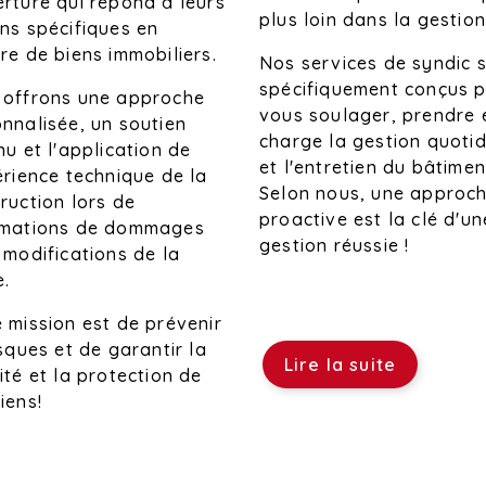
rture qui répond à leurs
plus loin dans la gestion
ns spécifiques en
re de biens immobiliers.
Nos services de syndic 
spécifiquement conçus 
 offrons une approche
vous soulager, prendre 
nnalisée, un soutien
charge la gestion quoti
nu et l'application de
et l'entretien du bâtimen
érience technique de la
Selon nous, une approc
ruction lors de
proactive est la clé d'un
amations de dommages
gestion réussie !
 modifications de la
e.
 mission est de prévenir
isques et de garantir la
Lire la suite
ité et la protection de
iens!