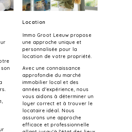
Location
Immo Groot Leeuw propose
une approche unique et
our
personnalisée pour la
location de votre propriété.
otre
Avec une connaissance
 son
approfondie du marché
t
immobilier local et des
a
années d'expérience, nous
rs.
vous aidons à déterminer un
e,
loyer correct et à trouver le
locataire idéal. Nous
assurons une approche
efficace et professionnelle
ur
allant jusqu'à l'état des lieux