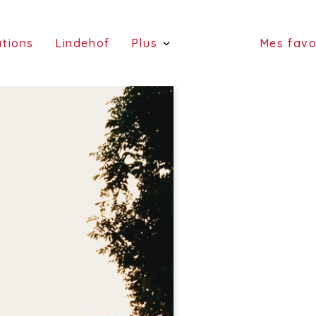
(estimations)
(Lindehof)
ations
Lindehof
Plus
Mes favo
(portefeuille)
(a
(services)
(vend
(a l