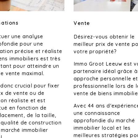
mations
Vente
tuer une analyse
Désirez-vous obtenir le
ofondie pour une
meilleur prix de vente p
ation précise et réaliste
votre propriété?
ens immobiliers est très
Immo Groot Leeuw est v
tant pour atteindre un
partenaire idéal grâce à
de vente maximal.
approche personnelle e
t donc crucial pour fixer
professionnelle lors de l
ix de vente ou de
vente de biens immobilie
ion réaliste et est
Avec 44 ans d'expérienc
tué en fonction de
une connaissance
lacement, de la taille,
approfondie du marché
 qualité de construction
immobilier local et les
 marché immobilier
meilleures stratégies po
l.