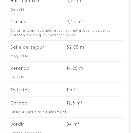
Hall d'entrée
5,96 m²
Carrelé
Cuisine
9,42 m²
Cuisine semi-équipée avec réfrigérateur, plaque de
cuisson électrique, hotte et évier
Salle de séjour
32,55 m²
Moquette
Véranda
14,25 m²
Carrelé
Toilettes
1 m²
Garage
12,3 m²
Situé à l’arrière du bâtiment
Jardin
84 m²