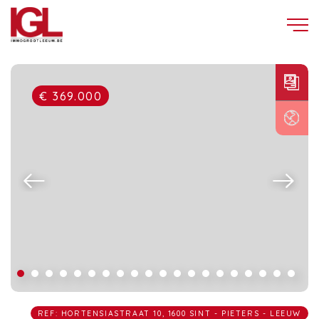
€ 369.000
REF: HORTENSIASTRAAT 10, 1600 SINT - PIETERS - LEEUW