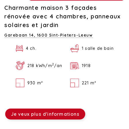
Charmante maison 3 façades
rénovée avec 4 chambres, panneaux
solaires et jardin
Garebaan 14,
1600 Sint-Pieters-Leeuw
4 ch.
1 salle de bain
2
218 kWh/m
/an
1918
930 m²
221 m²
Je veux plus d'informations