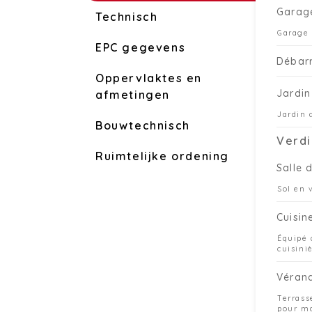
Garag
Technisch
Garage 
EPC gegevens
Débar
Oppervlaktes en
Jardin
afmetingen
Jardin
Bouwtechnisch
Verdi
Ruimtelijke ordening
Salle 
Sol en 
Cuisin
Équipé 
cuisini
Véran
Terrass
pour ma