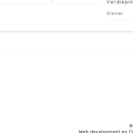
Verdiepin
Grenier
G
Web development en C