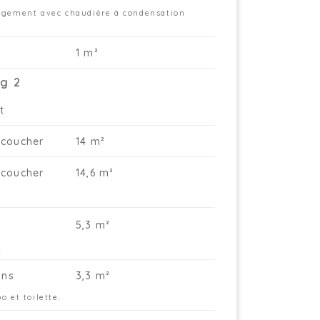
ngement avec chaudière à condensation
1 m²
g 2
t
coucher
14 m²
coucher
14,6 m²
.
5,3 m²
.
ins
3,3 m²
o et toilette.