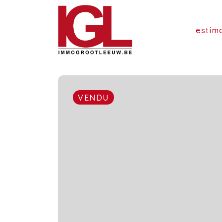
estim
VENDU