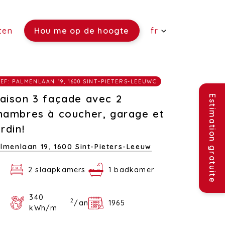
ten
Hou me op de hoogte
fr
 vendre)
EF: PALMENLAAN 19, 1600 SINT-PIETERS-LEEUWC
re)
ouer)
aison 3 façade avec 2
Estimation gratuite
hambres à coucher, garage et
ardin!
lmenlaan 19,
1600 Sint-Pieters-Leeuw
2 slaapkamers
1 badkamer
340
2
/an
1965
kWh/m