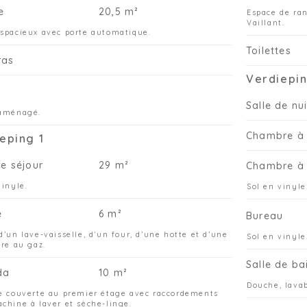
e
20,5 m²
Espace de ra
Vaillant.
spacieux avec porte automatique.
Toilettes
ras
Verdiepin
Salle de nui
 aménagé.
Chambre à 
eping 1
de séjour
29 m²
Chambre à 
vinyle.
Sol en vinyle
e
6 m²
Bureau
d’un lave-vaisselle, d’un four, d’une hotte et d’une
Sol en vinyle
ère au gaz.
Salle de ba
da
10 m²
Douche, lavab
e couverte au premier étage avec raccordements
chine à laver et sèche-linge.